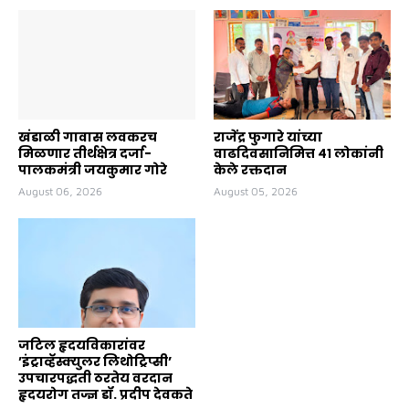
खंडाळी गावास लवकरच
राजेंद्र फुगारे यांच्या
मिळणार तीर्थक्षेत्र दर्जा-
वाढदिवसानिमित्त ४१ लोकांनी
पालकमंत्री जयकुमार गोरे
केले रक्तदान
August 06, 2026
August 05, 2026
जटिल हृदयविकारांवर
’इंट्राव्हॅस्क्युलर लिथोट्रिप्सी’
उपचारपद्धती ठरतेय वरदान
हृदयरोग तज्ज्ञ डॉ. प्रदीप देवकते