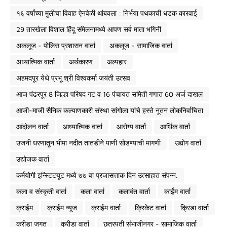
१६ वर्षांच्या मुलीचा विवाह ऐनवेळी थांबवला : निर्भया पथकाची धडक कारवाई
29 तारखेला विशाल हिंदू संमेलनामध्ये आपण सर्व माता भगिनी
अकलूज - पोलिस प्रशासन वार्ता
अकलूज - सामाजिक वार्ता
अध्यात्मिक वार्ता
अर्थकारण
अल्पहार
अहमदपूर येथे प्रभू श्री विश्वकर्मा जयंती उत्सव
आज पंढरपूर 8 जिल्हा परिषद गट व 16 पंचायत समिती गणात 60 अर्ज दाखल
आजी-माजी सैनिक कल्याणकारी संस्था सांगोला यांचे हस्ते नूतन लोकनिर्वाचिता
आंदोलन वार्ता
आध्यात्मिक वार्ता
आरोग्य वार्ता
आर्थिक वार्ता
उजनी धरणातून भीमा नदीत तातडीने पाणी सोडण्याची मागणी
उद्योग वार्ता
उद्योजक वार्ता
कर्मयोगी इन्स्टिटयूट मध्ये ७७ वा प्रजासत्ताक दिन उत्साहात संपन्न.
कला व संस्कृती वार्ता
कला वार्ता
कलावंत वार्ता
कार्ईम वार्ता
क्राईम
क्राईम न्यूज
क्राईम वार्ता
क्रिकेट वार्ता
क्रिडा वार्ता
क्रीडा जगत
क्रीडा वार्ता
छत्रपती संभाजीनगर - सामाजिक वार्ता