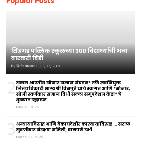
Popular Posts
सिंहगड पब्लिक स्कूलच्या ३०० विद्यार्थ्यांची भव्य
वारकरी दिंडी
by
विनोद पोतदार
•
July 17, 2026
2
सकल भारतीय सोनार समाज संघटन* तर्फे नवनियुक्त
जिल्हाधिकारी भाग्यश्री विसपुते यांचे स्वागत आणि *सोनार,
सोनी स्वर्णकार समाज विधी सल्ला समुपदेशन केंद्रा* चे
धुळ्यात उद्घाटन
May 31, 2025
3
अन्यायाविरुद्ध आणि बेकायदेशीर कारवायांविरुद्ध ... सराफ
सुवर्णकार संरक्षण समिती, ठामपणे उभी
March 01, 2026