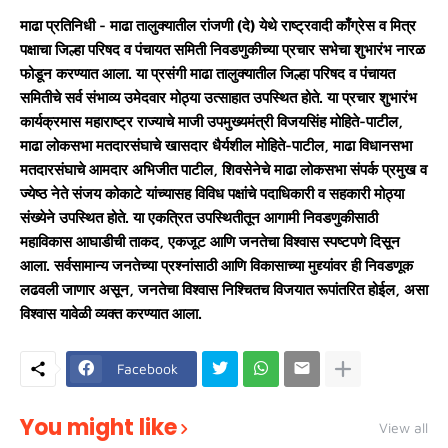
माढा प्रतिनिधी - माढा तालुक्यातील रांजणी (दे) येथे राष्ट्रवादी काँग्रेस व मित्र
पक्षाचा जिल्हा परिषद व पंचायत समिती निवडणुकीच्या प्रचार सभेचा शुभारंभ नारळ
फोडून करण्यात आला. या प्रसंगी माढा तालुक्यातील जिल्हा परिषद व पंचायत
समितीचे सर्व संभाव्य उमेदवार मोठ्या उत्साहात उपस्थित होते. या प्रचार शुभारंभ
कार्यक्रमास महाराष्ट्र राज्याचे माजी उपमुख्यमंत्री विजयसिंह मोहिते-पाटील,
माढा लोकसभा मतदारसंघाचे खासदार धैर्यशील मोहिते-पाटील, माढा विधानसभा
मतदारसंघाचे आमदार अभिजीत पाटील, शिवसेनेचे माढा लोकसभा संपर्क प्रमुख व
ज्येष्ठ नेते संजय कोकाटे यांच्यासह विविध पक्षांचे पदाधिकारी व सहकारी मोठ्या
संख्येने उपस्थित होते. या एकत्रित उपस्थितीतून आगामी निवडणुकीसाठी
महाविकास आघाडीची ताकद, एकजूट आणि जनतेचा विश्वास स्पष्टपणे दिसून
आला. सर्वसामान्य जनतेच्या प्रश्नांसाठी आणि विकासाच्या मुद्द्यांवर ही निवडणूक
लढवली जाणार असून, जनतेचा विश्वास निश्चितच विजयात रूपांतरित होईल, असा
विश्वास यावेळी व्यक्त करण्यात आला.
Facebook
You might like
View all