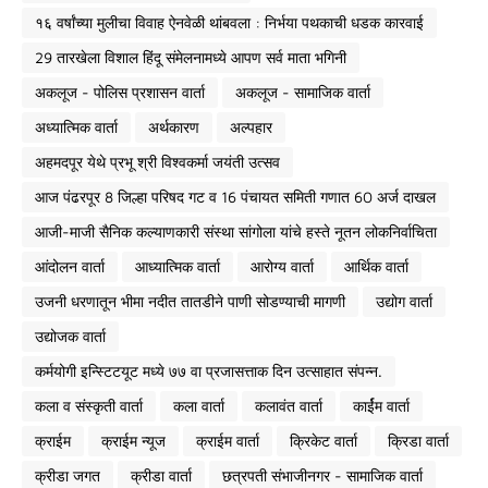
१६ वर्षांच्या मुलीचा विवाह ऐनवेळी थांबवला : निर्भया पथकाची धडक कारवाई
29 तारखेला विशाल हिंदू संमेलनामध्ये आपण सर्व माता भगिनी
अकलूज - पोलिस प्रशासन वार्ता
अकलूज - सामाजिक वार्ता
अध्यात्मिक वार्ता
अर्थकारण
अल्पहार
अहमदपूर येथे प्रभू श्री विश्वकर्मा जयंती उत्सव
आज पंढरपूर 8 जिल्हा परिषद गट व 16 पंचायत समिती गणात 60 अर्ज दाखल
आजी-माजी सैनिक कल्याणकारी संस्था सांगोला यांचे हस्ते नूतन लोकनिर्वाचिता
आंदोलन वार्ता
आध्यात्मिक वार्ता
आरोग्य वार्ता
आर्थिक वार्ता
उजनी धरणातून भीमा नदीत तातडीने पाणी सोडण्याची मागणी
उद्योग वार्ता
उद्योजक वार्ता
कर्मयोगी इन्स्टिटयूट मध्ये ७७ वा प्रजासत्ताक दिन उत्साहात संपन्न.
कला व संस्कृती वार्ता
कला वार्ता
कलावंत वार्ता
कार्ईम वार्ता
क्राईम
क्राईम न्यूज
क्राईम वार्ता
क्रिकेट वार्ता
क्रिडा वार्ता
क्रीडा जगत
क्रीडा वार्ता
छत्रपती संभाजीनगर - सामाजिक वार्ता