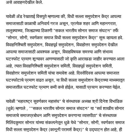
असे आवाहनदेखील केले.
यावेळी ॲड रेखाताई विसपुते म्हणाल्या की, विधी सल्ला समुपदेशन केंद्र आपल्या
समाजासाठी काळाची अनिवार्य गरज असून, प्रत्येक शहर आणि महानगरात,
तालुक्याच्या, जिल्ह्याच्या ठिकाणी *सकल भारतीय सोनार समाज संघटन* तर्फे
*सोनार, सोनी, स्वर्णकार समाज विधी सल्ला समुपदेशन केंद्र* सुरू व्हायला हवे.
विवाहनिश्चिती समुपदेशन, विवाहपूर्व समुपदेशन, विवाहोत्तर समुपदेशन देखील
आपल्या समाजासाठी आवश्यक असून, विवाहविषयक समस्या आणि संभाव्य
घटस्फोट प्रमाण शून्यावर आणण्यासाठी जो कृति आराखडा जाहीर करण्यात आला
आहे, त्यात विवाहनिश्चिती समुपदेशन समिती, विवाहपूर्व समुपदेशन समिती,
विवाहोत्तर समुपदेशन समिती यांचा समावेश आहे. दिवसेंदिवस आपल्या समाजात
घटस्फोटाचे प्रमाण वाढत असून, या विधी सल्ला समुपदेशन केंद्राच्या माध्यमातून
समाजातील घटस्फोट प्रमाण कमी कसे होईल, यासाठी प्रयत्न करण्यात येईल.
यावेळी *महाराष्ट्र सुवर्णकार महासंघ* चे संस्थापक अध्यक्ष श्री दिनेश विभांडिक
(धुळे) म्हणाले , "*सकल भारतीय सोनार समाज संघटन* या *सर्व शाखीय सोनार
समाजाचे समाजप्रबोधन आणि समुपदेशन करणाऱ्या व्यासपीठा* चे संस्थापक
मिलिंदकुमार सोनार यांच्या संकल्पनेतून धुळे येथे *सोनार, सोनी, स्वर्णकार समाज
विधी सल्ला समुपदेशन केंद्र (कानूनी परामर्श केंद्र)* चे उद्घाटन होत आहे, ही