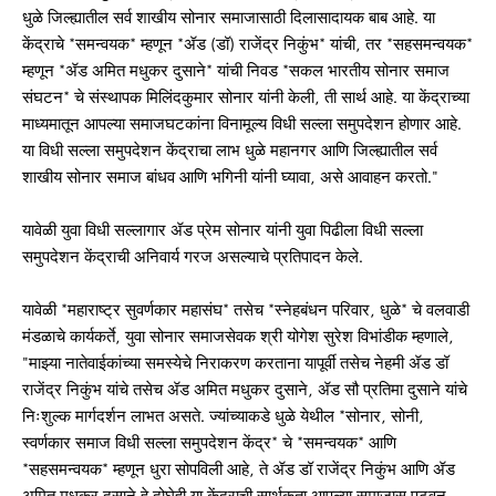
धुळे जिल्ह्यातील सर्व शाखीय सोनार समाजासाठी दिलासादायक बाब आहे. या
केंद्राचे *समन्वयक* म्हणून *ॲड (डॉ) राजेंद्र निकुंभ* यांची, तर *सहसमन्वयक*
म्हणून *ॲड अमित मधुकर दुसाने* यांची निवड *सकल भारतीय सोनार समाज
संघटन* चे संस्थापक मिलिंदकुमार सोनार यांनी केली, ती सार्थ आहे. या केंद्राच्या
माध्यमातून आपल्या समाजघटकांना विनामूल्य विधी सल्ला समुपदेशन होणार आहे.
या विधी सल्ला समुपदेशन केंद्राचा लाभ धुळे महानगर आणि जिल्ह्यातील सर्व
शाखीय सोनार समाज बांधव आणि भगिनी यांनी घ्यावा, असे आवाहन करतो."
यावेळी युवा विधी सल्लागार ॲड प्रेम सोनार यांनी युवा पिढीला विधी सल्ला
समुपदेशन केंद्राची अनिवार्य गरज असल्याचे प्रतिपादन केले.
यावेळी *महाराष्ट्र सुवर्णकार महासंघ* तसेच *स्नेहबंधन परिवार, धुळे* चे वलवाडी
मंडळाचे कार्यकर्ते, युवा सोनार समाजसेवक श्री योगेश सुरेश विभांडीक म्हणाले,
"माझ्या नातेवाईकांच्या समस्येचे निराकरण करताना यापूर्वी तसेच नेहमी ॲड डॉ
राजेंद्र निकुंभ यांचे तसेच ॲड अमित मधुकर दुसाने, ॲड सौ प्रतिमा दुसाने यांचे
निःशुल्क मार्गदर्शन लाभत असते. ज्यांच्याकडे धुळे येथील *सोनार, सोनी,
स्वर्णकार समाज विधी सल्ला समुपदेशन केंद्र* चे *समन्वयक* आणि
*सहसमन्वयक* म्हणून धुरा सोपविली आहे, ते ॲड डॉ राजेंद्र निकुंभ आणि ॲड
अमित मधुकर दुसाने हे दोघेही या केंद्राची सार्थकता आपल्या समाजास पटवून