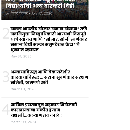
विद्यार्थ्यांची भव्य वारकरी दिंडी
by
विनोद पोतदार
•
July 17, 2026
2
सकल भारतीय सोनार समाज संघटन* तर्फे
नवनियुक्त जिल्हाधिकारी भाग्यश्री विसपुते
यांचे स्वागत आणि *सोनार, सोनी स्वर्णकार
समाज विधी सल्ला समुपदेशन केंद्रा* चे
धुळ्यात उद्घाटन
May 31, 2025
3
अन्यायाविरुद्ध आणि बेकायदेशीर
कारवायांविरुद्ध ... सराफ सुवर्णकार संरक्षण
समिती, ठामपणे उभी
March 01, 2026
4
सांघिक प्रयत्नातून सहकार शिरोमणी
कारखान्याचा गळीत हंगाम
यशस्वी...कल्याणराव काळे :
March 09, 2024