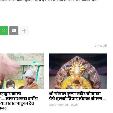
View all
महाद्वार काला
श्री गोपाल कृष्ण मंदिर चौफाळा
त....,साजराअकरा वर्षीय
येथे तुलसी विवाह सोहळा संपन्न...
या हातात पादुका देत
November 05, 2025
ाजरा