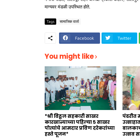
मान्यवर मंडळी उपस्थित होते.
Tags
सामाजिक वार्ता
Facebook
Twitter
You might like
*श्री विठ्ठल सहकारी साखर
पंढरीत 
कारखान्याच्या पहिल्या ५ साखर
उत्साहा
पोत्यांचे आमदार प्रविण दरेकरांच्या
बालकाच्
हस्ते पूजन*
उत्सव स