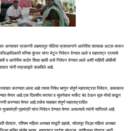
ड्यांवर अत्याचार प्रकरणी अहमदपुर पोलिस प्रशासनाने आरोपीस तात्काळ अटक करून
िल्हाधिकारी मनिषा कुंभार यांना भेटून निवेदन देण्यात आले व महाराष्ट्र राज्याचे
्यावी व आरोपीस कठोर शिक्षा व्हावी असे निवेदन देण्यात आले अशी माहिती ओबीसी
ोतदार यांनी पत्रकाद्वारे कळविले आहे.
्याचार करण्यात आला आहे त्याचा निषेध म्हणुन संपुर्ण महाराष्ट्रात निवेदन, कामकाज
यात येणार आहे.एक दिवसीय सराफा व सुवर्णकार मार्केट बंद ठेऊन मूक मोर्चा काढून
गणी करण्यात येणार आहे.तसेच याबाबत संपुर्ण महाराष्ट्रातील
ुख्यमंत्री गृहमंत्री यांना निवेदन देण्यात येणार असल्याचे त्यांनी सांगितले आहे.
ी पोतदार, पश्चिम महिला अध्यक्षा माधूरी डहाळे, सोलापूर जिल्हा महिला अध्यक्षा
र जिल्हा सचिव संतोष सुतार, महाराष्ट्र प्रदेश संघटक काशिनाथ पोतदार आदी