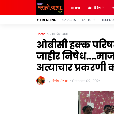
HOME
देश-विदेश
स
TRENDING
GADGETS
LAPTOPS
TECHNO
Home
सामाजिक वार्ता
ओबीसी हक्क परिषदचे 
जाहीर निषेध....म
अत्याचार प्रकरणी 
by
विनोद पोतदार
•
October 09, 2024