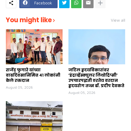
Facebook
You might like
View all
राजेंद्र फुगारे यांच्या
जटिल हृदयविकारांवर
वाढदिवसानिमित्त ४१ लोकांनी
’इंट्राव्हॅस्क्युलर लिथोट्रिप्सी’
केले रक्तदान
उपचारपद्धती ठरतेय वरदान
हृदयरोग तज्ज्ञ डॉ. प्रदीप देवकते
August 05, 2026
August 05, 2026