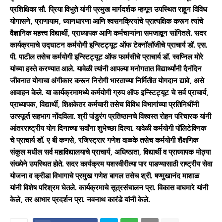
प्रशिक्षिका सौ. प्रिया विभुते यांनी प्रमुख मार्गदर्शक म्हणून उपस्थित राहून विविध
योगासने, प्राणायाम, ध्यानधारणा आणि श्वसनक्रियांचे प्रात्यक्षिक करून त्यांचे
वैज्ञानिक महत्त्व विद्यार्थी, प्राध्यापक आणि कर्मचाऱ्यांना समजावून सांगितले. सदर
कार्यक्रमाचे उद्घाटन कर्मयोगी इन्स्टिट्यूट ऑफ टेक्नॉलॉजीचे प्राचार्य डॉ. एस.
पी. पाटील तसेच कर्मयोगी इन्स्टिट्यूट ऑफ फार्मसीचे प्राचार्य डॉ. स्वप्निल मोरे
यांच्या हस्ते करण्यात आले. यावेळी त्यांनी आपल्या मनोगतात विद्यार्थ्यांनी दैनंदिन
जीवनात योगाचा अंगीकार करून निरोगी भारताच्या निर्मितीत योगदान द्यावे, असे
आवाहन केले. या कार्यक्रमामध्ये कर्मयोगी ग्रुप ऑफ इन्स्टिट्यूट चे सर्व प्राचार्य,
प्राध्यापक, विद्यार्थी, शिक्षकेतर कर्मचारी तसेच विविध विभागांच्या प्रतिनिधींनी
उत्स्फूर्त सहभाग नोंदविला. श्री पांडुरंग प्रतिष्ठानचे विश्वस्त रोहन परिचारक यांनी
आंतरराष्ट्रीय योग दिनाच्या सर्वांना शुभेच्छा दिल्या. यावेळी कर्मयोगी पॉलिटेक्निक
चे प्राचार्य डॉ. ए बी कणसे, रजिस्ट्रार गणेश वाळके तसेच कर्मयोगी शैक्षणिक
संकुल मधील सर्व महाविद्यालयाचे प्राचार्य, अधिष्ठाता, विद्यार्थी व प्राध्यापक मोठ्या
संख्येने उपस्थित होते. सदर कार्यक्रम यशस्वीरीत्या पार पाडण्यासाठी राष्ट्रीय सेवा
योजना व क्रीडा विभागाचे प्रमुख गणेश बागल तसेच श्री. षण्मुखानंद माशाळ
यांनी विशेष परिश्रम घेतले. कार्यक्रमाचे सूत्रसंचालन प्रा. विकास वाघमारे यांनी
केले, तर आभार प्रदर्शन प्रा. नवनाथ कारंडे यांनी केले.