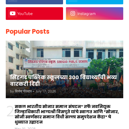
YouTube
Instagram
Popular Posts
सिंहगड पब्लिक स्कूलच्या ३०० विद्यार्थ्यांची भव्य
वारकरी दिंडी
by
विनोद पोतदार
•
July 17, 2026
2
सकल भारतीय सोनार समाज संघटन* तर्फे नवनियुक्त
जिल्हाधिकारी भाग्यश्री विसपुते यांचे स्वागत आणि *सोनार,
सोनी स्वर्णकार समाज विधी सल्ला समुपदेशन केंद्रा* चे
धुळ्यात उद्घाटन
May 31, 2025