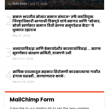
by
विनोद पोतदार
•
July 17, 2026
2
सकल भारतीय सोनार समाज संघटन* तर्फे नवनियुक्त
जिल्हाधिकारी भाग्यश्री विसपुते यांचे स्वागत आणि *सोनार,
सोनी स्वर्णकार समाज विधी सल्ला समुपदेशन केंद्रा* चे
धुळ्यात उद्घाटन
May 31, 2025
3
अन्यायाविरुद्ध आणि बेकायदेशीर कारवायांविरुद्ध ... सराफ
सुवर्णकार संरक्षण समिती, ठामपणे उभी
March 01, 2026
4
सांघिक प्रयत्नातून सहकार शिरोमणी कारखान्याचा गळीत
हंगाम यशस्वी...कल्याणराव काळे :
March 09, 2024
MailChimp Form
Subscribe to our mailing list to get the new updates.