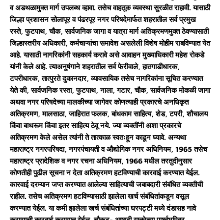
व अडथळामुक्त मार्ग उपलब्ध व्हावा. तसेच वाहतूक व्यवस्था सुरळीत राहावी. यासाठी
जिल्हा प्रशासन सोलापूर व पंढरपूर नगर परिषदेमार्फत शहरातील सर्व प्रमुख
रस्ते, फुटपाथ, चौक, सार्वजनिक जागा व यात्रा मार्ग अतिक्रमणमुक्त ठेवण्यासाठी
जिल्हास्तरीय अधिकारी, कर्मचाऱ्यांचा समावेश असलेली विशेष मोहीम राबविण्यात येत
आहे. यासाठी नागरिकांनी सहकार्य करावे असे आवाहन मुख्याधिकारी महेश रोकडे
यांनी केले आहे. त्याअनुषंगाने शहरातील सर्व फेरीवाले, हातगाडीधारक,
टपरीधारक, तात्पुरते दुकानदार, व्यावसायिक तसेच नागरिकांना सूचित करण्यात
येते की, सार्वजनिक रस्ता, फुटपाथ, नाला, गटार, चौक, सार्वजनिक मोकळी जागा
अथवा नगर परिषदेच्या मालकीच्या जागेवर कोणत्याही प्रकारचे अनधिकृत
अतिक्रमण, मालसाठा, जाहिरात फलक, बांधकाम साहित्य, शेड, टपरी, शौचालय
किंवा बाथरूम किंवा इतर साहित्य ठेवू नये. ज्या व्यक्तींनी अशा प्रकारचे
अतिक्रमण केले असेल त्यांनी ते तात्काळ स्वतःहून काढून घ्यावे. अन्यथा
महाराष्ट्र नगरपरिषदा, नगरपंचायती व औद्योगिक नगर अधिनियम, 1965 तसेच
महाराष्ट्र प्रादेशिक व नगर रचना अधिनियम, 1966 मधील तरतुदीनुसार
कोणतीही पुढील सूचना न देता अतिक्रमण हटविण्याची कारवाई करण्यात येईल.
कारवाई दरम्यान जप्त करण्यात आलेल्या साहित्याची जबाबदारी संबंधित व्यक्तीची
राहील. तसेच अतिक्रमण हटविण्यासाठी झालेला खर्च संबंधितांकडून वसूल
करण्यात येईल. या कमी झालेला खर्च संबंधितांच्या घरपट्टी मध्ये दंडासह नावे
करण्याची कारवाई करण्यात येईल. चौकट- आषाढी यात्रेच्या पार्श्वभुमिवर