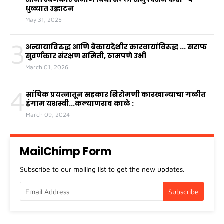
धुळ्यात उद्घाटन
May 31, 2025
3
अन्यायाविरुद्ध आणि बेकायदेशीर कारवायांविरुद्ध ... सराफ
सुवर्णकार संरक्षण समिती, ठामपणे उभी
March 01, 2026
4
सांघिक प्रयत्नातून सहकार शिरोमणी कारखान्याचा गळीत
हंगाम यशस्वी...कल्याणराव काळे :
March 09, 2024
MailChimp Form
Subscribe to our mailing list to get the new updates.