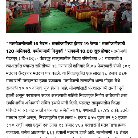
* मतमोजणीसाठी 16 टेबल : मतमोजणीच्या होणार 19 फेऱ्या * मतमोजणीसाठी
120 अधिकारी, कर्मचाऱ्यांची ‍नियुक्ती * सकाळी 10.00 सुरु होणार
मतमोजणी
पंढरपूर,( दि-08):- पंढरपूर तालुक्यातील जिल्हा परिषदेच्या ०८ गटासाठी व
त्याअंतर्गत पंचायत समितीच्या १६ गणासाठी शनिवार दि.०७ फेब्रुवारी रोजी ३०९
मतदान केंद्रावर मतदान पार पडले. या निवडणूकीत एक लाख ९८ हजार ४६७
मतदारांनी मतदानाचा हक्क बजावला. मतमोजणी शासकीय धान्य गोदाम येथे
सकाळी १०.०० वाजता सुरु होणार आहे. मोजणीसाठी प्रशासनाची तयारी पूर्ण
झाली असून प्रशासन सज्ज असल्याची माहिती निवडणूक निर्णय अधिकारी तथा
उपविभागीय अधिकारी सचिन इथापे यांनी दिली. पंढरपूर तालुक्यातील जिल्हा
परिषदेच्या ०८ गटासाठी व पंचायत समितीच्या १६ गणासाठी ६९.४४ टक्के इतके
मतदान झाले असून, निवडणूकीत एक लाख ५ हजार ६५७ पुरुष तर ९२ हजार
८१० स्त्री अशा एकूण एक लाख ९८ हजार ४६७ मतदारांनी मतदानाचा हक्क
बजावला. तसेच आतापर्यंत ६६३ टपाली मतदान झाले आहे. मतमोजणी १६ टेबल