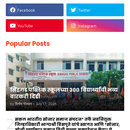
Facebook
Twitter
YouTube
Instagram
Popular Posts
सिंहगड पब्लिक स्कूलच्या ३०० विद्यार्थ्यांची भव्य
वारकरी दिंडी
by
विनोद पोतदार
•
July 17, 2026
2
सकल भारतीय सोनार समाज संघटन* तर्फे नवनियुक्त
जिल्हाधिकारी भाग्यश्री विसपुते यांचे स्वागत आणि *सोनार,
सोनी स्वर्णकार समाज विधी सल्ला समुपदेशन केंद्रा* चे