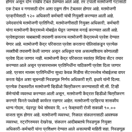
होणार असून दोन राखीव टेबल ठेवण्यात आले आहे. तर टपाली मतमोजणी गटासाठी
एक टेबल व गणासाठी दोन अशा एकूण तीन टेबलवर होणार आहे. मतमोजणी
प्रक्रीयेसाठी १२० अधिकारी कर्मचारी यांची नियुक्ती करण्यात आली आहे.
उमेदवारांचे मतमोजणी प्रतिनिधी, मतमोजणीसाठी नियुक्त अधिकारी, कर्मचारी
यांना मतमोजणी केंद्रामध्ये मोबाईल घेवून जाण्यास मनाई करण्यात आली आहे.
प्रवेशद्वारावर याबाबतची तपासणी करूनच मतमोजणी केंद्रामध्ये प्रवेश देण्यात
येणार आहे. मतमोजणी केंद्र परिसरात प्रवेश करताना पोलिसांकडून प्रत्येक
व्यक्तीची तपासणी केली जाणार असून अधिकृत पास असल्याशिवाय कोणालाही
प्रवेश दिला जाणार नाही. मतमोजणी केंद्र परिसरात स्वतंत्र मिडिया सेंटर तयार
करण्यात आले असून प्रसारमाध्यम प्रतिनिधींना याठिकाणी प्रवेश दिला जाणार
आहे. प्रसार माध्यम प्रतिनिधींना सुध्दा केवळ मिडीया सेंटरमध्येच मोबाईलचा वापर
करता येईल अशा सूचनाही निवडणूक निर्णय अधिकारी श्री. इथापे यांनी दिल्या.
प्रत्येक टेबलवरील मतमोजणी व्हिडीओ चित्रीकरण करण्यासाठी सी.सी. टिव्ही
कॅमेऱ्यांची व्यवस्था करण्यात आली असून, मतमोजणी केंद्रात व्हिडीओ चित्रीकरण
करणारे फिरते पथकेही कार्यरत राहणार आहेत. मतमोजणी प्रक्रिया शासकीय
धान्य गोदाम, पंढरपूर येथे सोमवार दि. ०९ फेब्रुवारी रोजी सकाळी १०.००
वाजता सुरू होणार आहे. मतमोजणी व्यवस्था, निकाल संकलनासाठी आवश्यक
व्यवस्था, स्ट्रॉगरुमवर देखरेख, संकलन आदीबाबतचे निवडणुक नियुक्त
अधिकारी-कर्मचारी यांना प्रशिक्षण देण्यात आले असल्याची माहिती सहा. निवडणूक