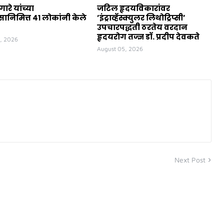
ुगारे यांच्या
जटिल हृदयविकारांवर
ानिमित्त ४१ लोकांनी केले
’इंट्राव्हॅस्क्युलर लिथोट्रिप्सी’
उपचारपद्धती ठरतेय वरदान
हृदयरोग तज्ज्ञ डॉ. प्रदीप देवकते
, 2026
August 05, 2026
Next Post