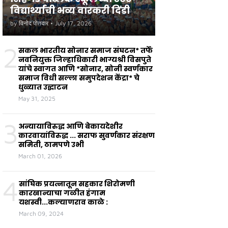
विद्यार्थ्यांची भव्य वारकरी दिंडी
by
विनोद पोतदार
•
July 17, 2026
2
सकल भारतीय सोनार समाज संघटन* तर्फे
नवनियुक्त जिल्हाधिकारी भाग्यश्री विसपुते
यांचे स्वागत आणि *सोनार, सोनी स्वर्णकार
समाज विधी सल्ला समुपदेशन केंद्रा* चे
धुळ्यात उद्घाटन
May 31, 2025
3
अन्यायाविरुद्ध आणि बेकायदेशीर
कारवायांविरुद्ध ... सराफ सुवर्णकार संरक्षण
समिती, ठामपणे उभी
March 01, 2026
4
सांघिक प्रयत्नातून सहकार शिरोमणी
कारखान्याचा गळीत हंगाम
यशस्वी...कल्याणराव काळे :
March 09, 2024