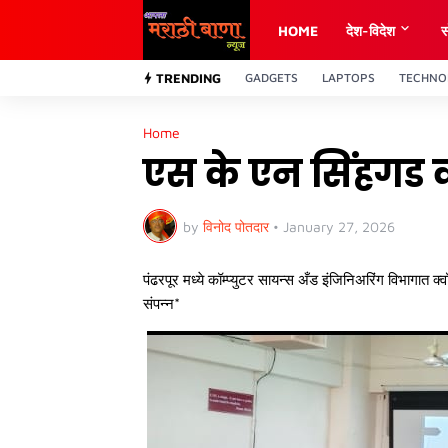
HOME
देश-विदेश
स
TRENDING
GADGETS
LAPTOPS
TECHNO
Home
एस के एन सिंहगड
by
विनोद पोतदार
•
January 27, 2026
पंढरपूर मध्ये कॉम्प्युटर सायन्स अँड इंजिनिअरिंग विभागात क्
संपन्न*