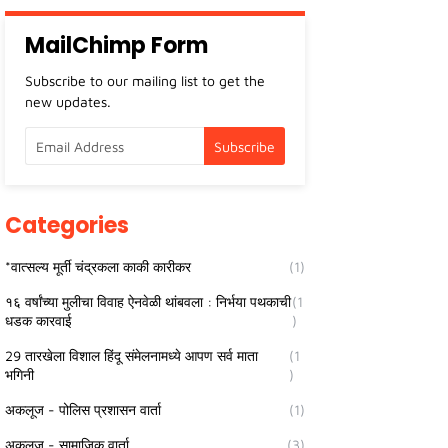
MailChimp Form
Subscribe to our mailing list to get the
new updates.
Categories
*वात्सल्य मूर्ती चंद्रकला काकी कारीकर
(1)
१६ वर्षांच्या मुलीचा विवाह ऐनवेळी थांबवला : निर्भया पथकाची
(1
धडक कारवाई
)
29 तारखेला विशाल हिंदू संमेलनामध्ये आपण सर्व माता
(1
भगिनी
)
अकलूज - पोलिस प्रशासन वार्ता
(1)
अकलूज - सामाजिक वार्ता
(3)