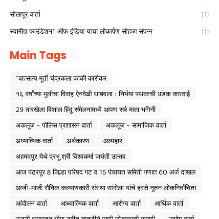
सोलापूर वार्ता
(1)
स्वामीज्ञ फाउंडेशन* ऑफ इंडिया याचा लोकार्पण सोहळा संपन्न
(1)
Main Tags
*वात्सल्य मूर्ती चंद्रकला काकी कारीकर
१६ वर्षांच्या मुलीचा विवाह ऐनवेळी थांबवला : निर्भया पथकाची धडक कारवाई
29 तारखेला विशाल हिंदू संमेलनामध्ये आपण सर्व माता भगिनी
अकलूज - पोलिस प्रशासन वार्ता
अकलूज - सामाजिक वार्ता
अध्यात्मिक वार्ता
अर्थकारण
अल्पहार
अहमदपूर येथे प्रभू श्री विश्वकर्मा जयंती उत्सव
आज पंढरपूर 8 जिल्हा परिषद गट व 16 पंचायत समिती गणात 60 अर्ज दाखल
आजी-माजी सैनिक कल्याणकारी संस्था सांगोला यांचे हस्ते नूतन लोकनिर्वाचिता
आंदोलन वार्ता
आध्यात्मिक वार्ता
आरोग्य वार्ता
आर्थिक वार्ता
उजनी धरणातून भीमा नदीत तातडीने पाणी सोडण्याची मागणी
उद्योग वार्ता