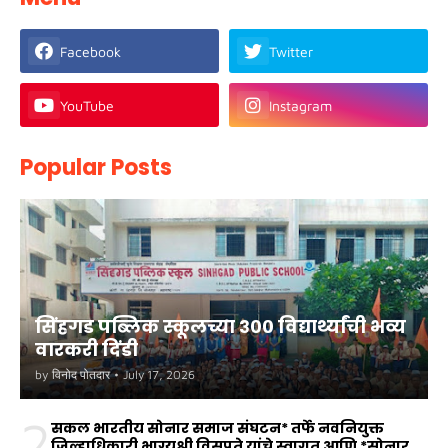
Facebook
Twitter
YouTube
Instagram
Popular Posts
सिंहगड पब्लिक स्कूलच्या ३०० विद्यार्थ्यांची भव्य
वारकरी दिंडी
by
विनोद पोतदार
•
July 17, 2026
2
सकल भारतीय सोनार समाज संघटन* तर्फे नवनियुक्त
जिल्हाधिकारी भाग्यश्री विसपुते यांचे स्वागत आणि *सोनार,