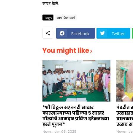
सादर केले.
Tags
सामाजिक वार्ता
Facebook
Twitter
You might like
*श्री विठ्ठल सहकारी साखर
पंढरीत 
कारखान्याच्या पहिल्या ५ साखर
उत्साहा
पोत्यांचे आमदार प्रविण दरेकरांच्या
बालकाच्
हस्ते पूजन*
उत्सव स
November 06, 2025
November