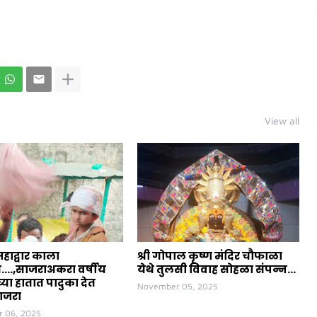
View all
महाद्वार काला
श्री गोपाल कृष्ण मंदिर चौफाळा
त....,साजराअकरा वर्षीय
येथे तुलसी विवाह सोहळा संपन्न...
या हातात पादुका देत
November 05, 2025
ाजरा
 06, 2025