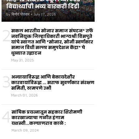
विद्यार्थ्यांची भव्य वारकरी दिंडी
by
विनोद पोतदार
•
July 17, 2026
2
सकल भारतीय सोनार समाज संघटन* तर्फे
नवनियुक्त जिल्हाधिकारी भाग्यश्री विसपुते
यांचे स्वागत आणि *सोनार, सोनी स्वर्णकार
समाज विधी सल्ला समुपदेशन केंद्रा* चे
धुळ्यात उद्घाटन
May 31, 2025
3
अन्यायाविरुद्ध आणि बेकायदेशीर
कारवायांविरुद्ध ... सराफ सुवर्णकार संरक्षण
समिती, ठामपणे उभी
March 01, 2026
4
सांघिक प्रयत्नातून सहकार शिरोमणी
कारखान्याचा गळीत हंगाम
यशस्वी...कल्याणराव काळे :
March 09, 2024