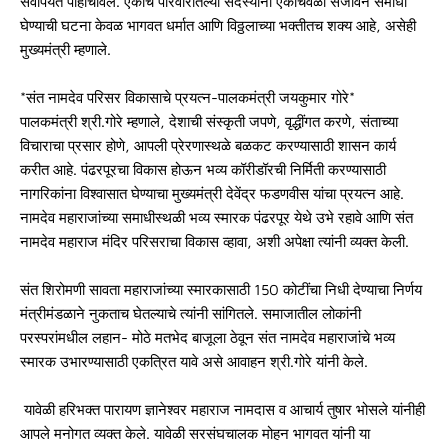
सर्वांपर्यंत पोहोचविले. एकाच परिवारातल्या सदस्यांनी एकाचवेळी संजीवन समाधी
घेण्याची घटना केवळ भागवत धर्मात आणि विठ्ठलाच्या भक्तीतच शक्य आहे, असेही
मुख्यमंत्री म्हणाले.
*संत नामदेव परिसर विकासाचे प्रयत्न-पालकमंत्री जयकुमार गोरे*
पालकमंत्री श्री.गोरे म्हणाले, देशाची संस्कृती जपणे, वृद्धींगत करणे, संताच्या
विचाराचा प्रसार होणे, आपली प्रेरणास्थळे बळकट करण्यासाठी शासन कार्य
करीत आहे. पंढरपूरचा विकास होऊन भव्य कॉरीडॉरची निर्मिती करण्यासाठी
नागरिकांना विश्वासात घेण्याचा मुख्यमंत्री देवेंद्र फडणवीस यांचा प्रयत्न आहे.
नामदेव महाराजांच्या समाधीस्थळी भव्य स्मारक पंढरपूर येथे उभे रहावे आणि संत
नामदेव महाराज मंदिर परिसराचा विकास व्हावा, अशी अपेक्षा त्यांनी व्यक्त केली.
संत शिरोमणी सावता महाराजांच्या स्मारकासाठी 150 कोटींचा निधी देण्याचा निर्णय
मंत्रीमंडळाने नुकताच घेतल्याचे त्यांनी सांगितले. समाजातील लोकांनी
परस्परांमधील लहान- मोठे मतभेद बाजूला ठेवून संत नामदेव महाराजांचे भव्य
स्मारक उभारण्यासाठी एकत्रित यावे असे आवाहन श्री.गोरे यांनी केले.
यावेळी हरिभक्त पारायण ज्ञानेश्वर महाराज नामदास व आचार्य तुषार भोसले यांनीही
आपले मनोगत व्यक्त केले. यावेळी सरसंघचालक मोहन भागवत यांनी या