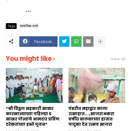
***
Tags
सामाजिक वार्ता
Facebook
You might like
View all
*श्री विठ्ठल सहकारी साखर
पंढरीत महाद्वार काला
कारखान्याच्या पहिल्या ५
उत्साहात....,साजराअकरा
साखर पोत्यांचे आमदार प्रविण
वर्षीय बालकाच्या हातात
दरेकरांच्या हस्ते पूजन*
पादुका देत उत्सव साजरा