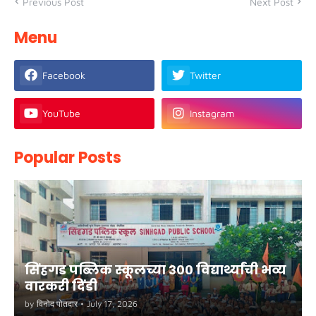
Previous Post
Next Post
Menu
Facebook
Twitter
YouTube
Instagram
Popular Posts
सिंहगड पब्लिक स्कूलच्या ३०० विद्यार्थ्यांची भव्य
वारकरी दिंडी
by
विनोद पोतदार
•
July 17, 2026