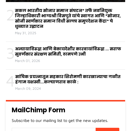
2
सकल भारतीय सोनार समाज संघटन* तर्फे नवनियुक्त
जिल्हाधिकारी भाग्यश्री विसपुते यांचे स्वागत आणि *सोनार,
सोनी स्वर्णकार समाज विधी सल्ला समुपदेशन केंद्रा* चे
धुळ्यात उद्घाटन
May 31, 2025
3
अन्यायाविरुद्ध आणि बेकायदेशीर कारवायांविरुद्ध ... सराफ
सुवर्णकार संरक्षण समिती, ठामपणे उभी
March 01, 2026
4
सांघिक प्रयत्नातून सहकार शिरोमणी कारखान्याचा गळीत
हंगाम यशस्वी...कल्याणराव काळे :
March 09, 2024
MailChimp Form
Subscribe to our mailing list to get the new updates.