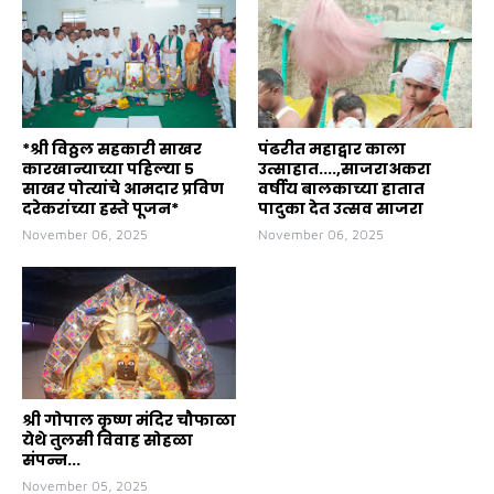
*श्री विठ्ठल सहकारी साखर
पंढरीत महाद्वार काला
कारखान्याच्या पहिल्या ५
उत्साहात....,साजराअकरा
साखर पोत्यांचे आमदार प्रविण
वर्षीय बालकाच्या हातात
दरेकरांच्या हस्ते पूजन*
पादुका देत उत्सव साजरा
November 06, 2025
November 06, 2025
श्री गोपाल कृष्ण मंदिर चौफाळा
येथे तुलसी विवाह सोहळा
संपन्न...
November 05, 2025