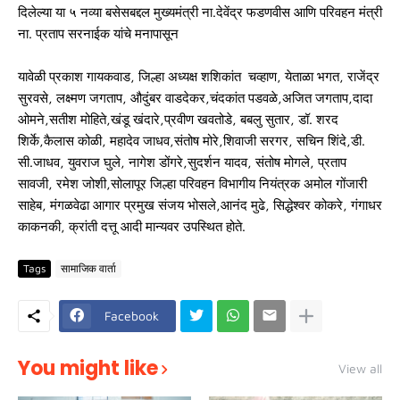
दिलेल्या या ५ नव्या बसेसबद्दल मुख्यमंत्री ना.देवेंद्र फडणवीस आणि परिवहन मंत्री
ना. प्रताप सरनाईक यांचे मनापासून
यावेळी प्रकाश गायकवाड, जिल्हा अध्यक्ष शशिकांत चव्हाण, येताळा भगत, राजेंद्र
सुरवसे, लक्ष्मण जगताप, औदुंबर वाडदेकर,चंदकांत पडवळे,अजित जगताप,दादा
ओमने,सतीश मोहिते,खंडू खंदारे,प्रवीण खवतोडे, बबलु सुतार, डॉ. शरद
शिर्के,कैलास कोळी, महादेव जाधव,संतोष मोरे,शिवाजी सरगर, सचिन शिंदे,डी.
सी.जाधव, युवराज घुले, नागेश डोंगरे,सुदर्शन यादव, संतोष मोगले, प्रताप
सावजी, रमेश जोशी,सोलापूर जिल्हा परिवहन विभागीय नियंत्रक अमोल गोंजारी
साहेब, मंगळवेढा आगार प्रमुख संजय भोसले,आनंद मुढे, सिद्धेश्वर कोकरे, गंगाधर
काकनकी, क्रांती दत्तू आदी मान्यवर उपस्थित होते.
Tags
सामाजिक वार्ता
Facebook
You might like
View all