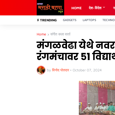
HOME
देश-विदेश
स
TRENDING
GADGETS
LAPTOPS
TECHNO
Home
संगीत कला वार्ता
मंगळवेढा येथे नवर
रंगमंचावर ५१ विद्य
by
विनोद पोतदार
•
October 07, 2024