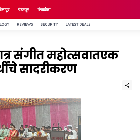
ाेलापूर
पंढरपूर
मंगळवेढा
LOGY
REVIEWS
SECURITY
LATEST DEALS
ात्र संगीत महोत्सवातएक
ार्थीचे सादरीकरण