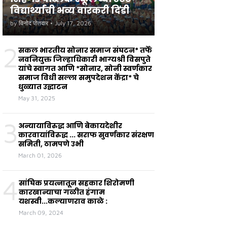
विद्यार्थ्यांची भव्य वारकरी दिंडी
by
विनोद पोतदार
•
July 17, 2026
2
सकल भारतीय सोनार समाज संघटन* तर्फे
नवनियुक्त जिल्हाधिकारी भाग्यश्री विसपुते
यांचे स्वागत आणि *सोनार, सोनी स्वर्णकार
समाज विधी सल्ला समुपदेशन केंद्रा* चे
धुळ्यात उद्घाटन
May 31, 2025
3
अन्यायाविरुद्ध आणि बेकायदेशीर
कारवायांविरुद्ध ... सराफ सुवर्णकार संरक्षण
समिती, ठामपणे उभी
March 01, 2026
4
सांघिक प्रयत्नातून सहकार शिरोमणी
कारखान्याचा गळीत हंगाम
यशस्वी...कल्याणराव काळे :
March 09, 2024