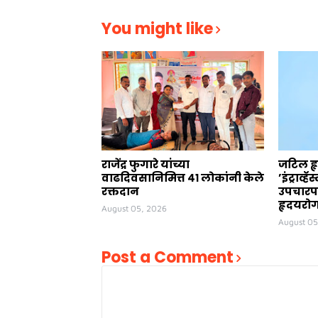
You might like
राजेंद्र फुगारे यांच्या
जटिल ह
वाढदिवसानिमित्त ४१ लोकांनी केले
’इंट्राव्ह
रक्तदान
उपचारपद
हृदयरोग 
August 05, 2026
August 05
Post a Comment