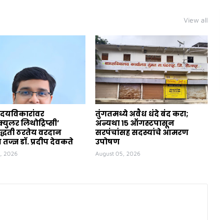
View all
ृदयविकारांवर
तुंगतमध्ये अवैध धंदे बंद करा;
ॅस्क्युलर लिथोट्रिप्सी’
अन्यथा १५ ऑगस्टपासून
्धती ठरतेय वरदान
सरपंचांसह सदस्यांचे आमरण
तज्ज्ञ डॉ. प्रदीप देवकते
उपोषण
, 2026
August 05, 2026