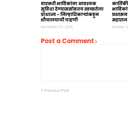
वारकरी भाविकांना आवश्यक
कार्तिकी
सुविधा देण्याससोबतच स्वच्छतेला
भाविकां
प्राधान्य - जिल्हाधिकाऱ्यांकडून
प्रशासन
शौचालयाची पाहणी
महाराज
November 01, 2025
October 3
Post a Comment
Previous Post