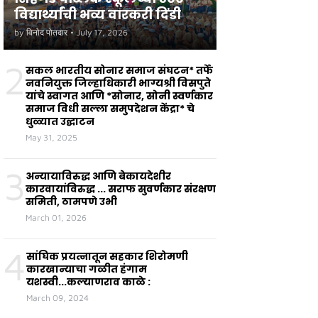
विद्यार्थ्यांची भव्य वारकरी दिंडी
by
विनोद पोतदार
•
July 17, 2026
2
सकल भारतीय सोनार समाज संघटन* तर्फे
नवनियुक्त जिल्हाधिकारी भाग्यश्री विसपुते
यांचे स्वागत आणि *सोनार, सोनी स्वर्णकार
समाज विधी सल्ला समुपदेशन केंद्रा* चे
धुळ्यात उद्घाटन
May 31, 2025
3
अन्यायाविरुद्ध आणि बेकायदेशीर
कारवायांविरुद्ध ... सराफ सुवर्णकार संरक्षण
समिती, ठामपणे उभी
March 01, 2026
4
सांघिक प्रयत्नातून सहकार शिरोमणी
कारखान्याचा गळीत हंगाम
यशस्वी...कल्याणराव काळे :
March 09, 2024