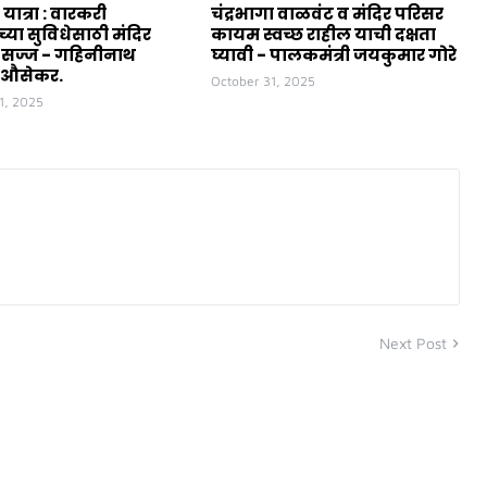
 यात्रा : वारकरी
चंद्रभागा वाळवंट व मंदिर परिसर
च्या सुविधेसाठी मंदिर
कायम स्वच्छ राहील याची दक्षता
 सज्ज - गहिनीनाथ
घ्यावी - पालकमंत्री जयकुमार गोरे
 औसेकर.
October 31, 2025
1, 2025
Next Post