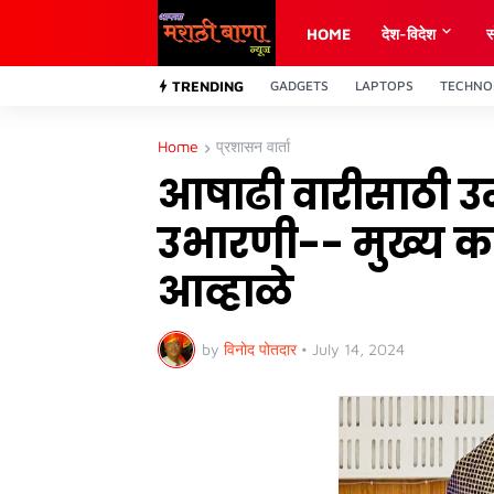
HOME
देश-विदेश
स
TRENDING
GADGETS
LAPTOPS
TECHNO
Home
प्रशासन वार्ता
आषाढी वारीसाठी उम
उभारणी-- मुख्य क
आव्हाळे
by
विनोद पोतदार
•
July 14, 2024