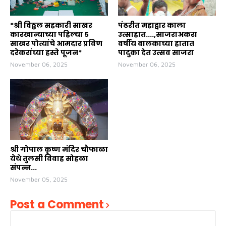
*श्री विठ्ठल सहकारी साखर
पंढरीत महाद्वार काला
कारखान्याच्या पहिल्या ५
उत्साहात....,साजराअकरा
साखर पोत्यांचे आमदार प्रविण
वर्षीय बालकाच्या हातात
दरेकरांच्या हस्ते पूजन*
पादुका देत उत्सव साजरा
November 06, 2025
November 06, 2025
श्री गोपाल कृष्ण मंदिर चौफाळा
येथे तुलसी विवाह सोहळा
संपन्न...
November 05, 2025
Post a Comment