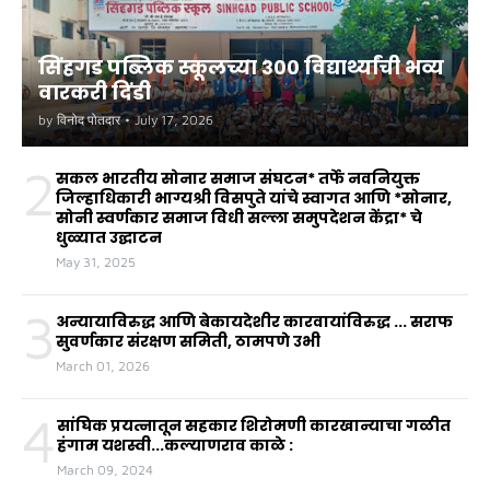
सिंहगड पब्लिक स्कूलच्या ३०० विद्यार्थ्यांची भव्य
वारकरी दिंडी
by
विनोद पोतदार
•
July 17, 2026
2
सकल भारतीय सोनार समाज संघटन* तर्फे नवनियुक्त
जिल्हाधिकारी भाग्यश्री विसपुते यांचे स्वागत आणि *सोनार,
सोनी स्वर्णकार समाज विधी सल्ला समुपदेशन केंद्रा* चे
धुळ्यात उद्घाटन
May 31, 2025
3
अन्यायाविरुद्ध आणि बेकायदेशीर कारवायांविरुद्ध ... सराफ
सुवर्णकार संरक्षण समिती, ठामपणे उभी
March 01, 2026
4
सांघिक प्रयत्नातून सहकार शिरोमणी कारखान्याचा गळीत
हंगाम यशस्वी...कल्याणराव काळे :
March 09, 2024