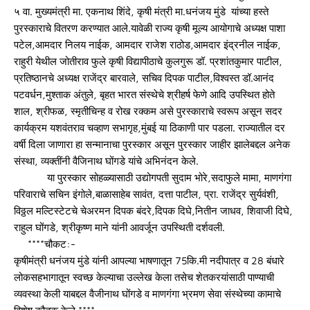
५ वा. मुख्यमंत्री मा. एकनाथ शिंदे, कृषी मंत्री मा.धनंजय मुंडे यांच्या हस्ते
पुरस्काराचे वितरण करण्यात आले.यावेळी राज्य कृषी मूल्य आयोगाचे अध्यक्ष पाशा
पटेल,आमदार निलय नाईक, आमदार राजेश राठोड,आमदार इंद्रनील नाईक,
राहुरी येथील जोतीराव फुले कृषी विद्यापीठाचे कुलगुरू डॉ. प्रशांतकुमार पाटील,
प्रतिष्ठानचे अध्यक्ष राजेंद्र बारवाले, सचिव दिपक पाटील,विश्वस्त डॉ.आनंद
पटवर्धन,मुश्ताक अंतुले, बृहत भारत संस्थेचे श्रीहर्ष फेणे आदि उपस्थित होते
शाल, श्रीफळ, स्मृतीचिन्ह व रोख रक्कम असे पुरस्काराचे स्वरूप असून सदर
कार्यक्रम यशवंतराव चव्हाण सभागृह,मुंबई या ठिकाणी पार पडला. राज्यातील दर
वर्षी दिला जाणारा हा सन्मानाचा पुरस्कार असून पुरस्कार जाहीर झालेबद्दल अनेक
संस्था, व्यक्तींनी वैजिनाथ घोंगडे यांचे अभिनंदन केले.
या पुरस्कार सोहळ्यासाठी उद्योगपती सुदाम भोरे,सदाफुले मामा, माणगंगा
परिवाराचे सचिन इंगोले,बाळासाहेब सावंत, दत्ता पाटील, प्रा. राजेंद्र सुर्यवंशी,
विठ्ठल मल्टिस्टेटचे चेअरमन दिपक बंदरे,दिपक दिघे,नितीन जाधव, शिवाजी दिघे,
राहुल घोंगडे, श्रीकृष्ण माने यांनी आवर्जून उपस्थिती दर्शवली.
****चौकट:-
कृषीमंत्री धनंजय मुंडे यांनी आपल्या भाषणातून 75कि.मी नदीपात्र व 28 बंधारे
लोकसहभागातून स्वच्छ केल्याचा उल्लेख केला तसेच शेतकरयांसाठी पाण्याची
व्यवस्था केली याबद्दल वैजीनाथ घोंगडे व माणगंगा भ्रमण सेवा संस्थेच्या कामाचे