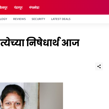
ाेलापूर
पंढरपूर
मंगळवेढा
LOGY
REVIEWS
SECURITY
LATEST DEALS
हत्येच्या निषेधार्थ आज