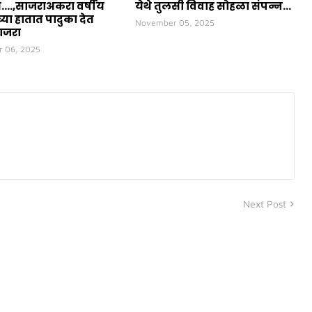
त....,साजराअकरा वर्षीय
येथे तुलसी विवाह सोहळा संपन्न...
या हातात पादुका देत
November 05, 2025
ाजरा
 06, 2025
Next Post