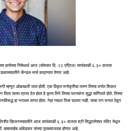
िच्या हत्येच्या निषेधार्थ आज (सोमवार दि. २२ एप्रिल) सायंकाळी ६.३० वाजता
ंडळाच्यावतीने कॅन्डल मार्च काढण्यात येणार आहे.
ुलगी म्हणून ओळखली जात होती. एक विकृत मनोवृत्तीचा तरुण तिच्या वर्गात शिकत
ा सतत त्रास देत होता हे कृत्य तिने तिच्या घरच्यांना सुद्धा सांगितले होते. तिच्या
ा मनाविरूद्ध हा नराधम वागत होता. नेहा त्याला भिक घालत नाही. याचा राग मनात ठेवून
ीरशैव व्हिजनच्यावतीने आज सायंकाळी ६.३० वाजता श्री सिद्धरामेश्वर मंदिर येथून
डॉ. बाबासाहेब आंबेडकर यांच्या पुतळ्याजवळ होणार आहे.