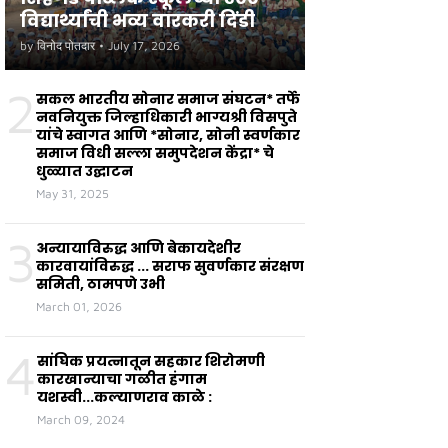
विद्यार्थ्यांची भव्य वारकरी दिंडी
by
विनोद पोतदार
•
July 17, 2026
2
सकल भारतीय सोनार समाज संघटन* तर्फे
नवनियुक्त जिल्हाधिकारी भाग्यश्री विसपुते
यांचे स्वागत आणि *सोनार, सोनी स्वर्णकार
समाज विधी सल्ला समुपदेशन केंद्रा* चे
धुळ्यात उद्घाटन
May 31, 2025
3
अन्यायाविरुद्ध आणि बेकायदेशीर
कारवायांविरुद्ध ... सराफ सुवर्णकार संरक्षण
समिती, ठामपणे उभी
March 01, 2026
4
सांघिक प्रयत्नातून सहकार शिरोमणी
कारखान्याचा गळीत हंगाम
यशस्वी...कल्याणराव काळे :
March 09, 2024