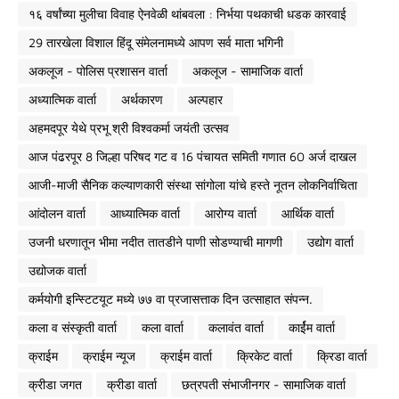
१६ वर्षांच्या मुलीचा विवाह ऐनवेळी थांबवला : निर्भया पथकाची धडक कारवाई
29 तारखेला विशाल हिंदू संमेलनामध्ये आपण सर्व माता भगिनी
अकलूज - पोलिस प्रशासन वार्ता
अकलूज - सामाजिक वार्ता
अध्यात्मिक वार्ता
अर्थकारण
अल्पहार
अहमदपूर येथे प्रभू श्री विश्वकर्मा जयंती उत्सव
आज पंढरपूर 8 जिल्हा परिषद गट व 16 पंचायत समिती गणात 60 अर्ज दाखल
आजी-माजी सैनिक कल्याणकारी संस्था सांगोला यांचे हस्ते नूतन लोकनिर्वाचिता
आंदोलन वार्ता
आध्यात्मिक वार्ता
आरोग्य वार्ता
आर्थिक वार्ता
उजनी धरणातून भीमा नदीत तातडीने पाणी सोडण्याची मागणी
उद्योग वार्ता
उद्योजक वार्ता
कर्मयोगी इन्स्टिटयूट मध्ये ७७ वा प्रजासत्ताक दिन उत्साहात संपन्न.
कला व संस्कृती वार्ता
कला वार्ता
कलावंत वार्ता
कार्ईम वार्ता
क्राईम
क्राईम न्यूज
क्राईम वार्ता
क्रिकेट वार्ता
क्रिडा वार्ता
क्रीडा जगत
क्रीडा वार्ता
छत्रपती संभाजीनगर - सामाजिक वार्ता