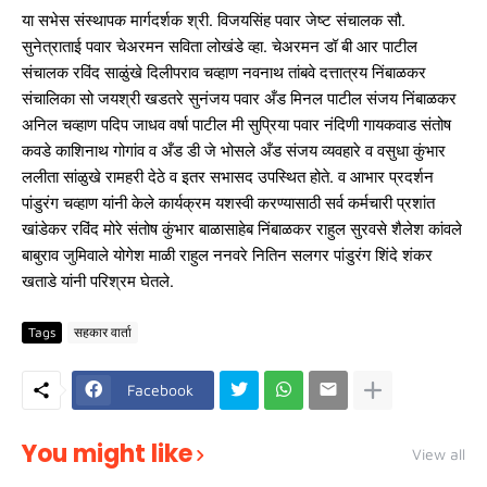
या सभेस संस्थापक मार्गदर्शक श्री. विजयसिंह पवार जेष्ट संचालक सौ.
सुनेत्राताई पवार चेअरमन सविता लोखंडे व्हा. चेअरमन डॉ बी आर पाटील
संचालक रविंद साळुंखे दिलीपराव चव्हाण नवनाथ तांबवे दत्तात्रय निंबाळकर
संचालिका सो जयश्री खडतरे सुनंजय पवार अँड मिनल पाटील संजय निंबाळकर
अनिल चव्हाण पदिप जाधव वर्षा पाटील मी सुप्रिया पवार नंदिणी गायकवाड संतोष
कवडे काशिनाथ गोगांव व अँड डी जे भोसले अँड संजय व्यवहारे व वसुधा कुंभार
ललीता सांळुखे रामहरी देठे व इतर सभासद उपस्थित होते. व आभार प्रदर्शन
पांडुरंग चव्हाण यांनी केले कार्यक्रम यशस्वी करण्यासाठी सर्व कर्मचारी प्रशांत
खांडेकर रविंद मोरे संतोष कुंभार बाळासाहेब निंबाळकर राहुल सुरवसे शैलेश कांवले
बाबुराव जुमिवाले योगेश माळी राहुल ननवरे नितिन सलगर पांडुरंग शिंदे शंकर
खताडे यांनी परिश्रम घेतले.
Tags
सहकार वार्ता
Facebook
You might like
View all