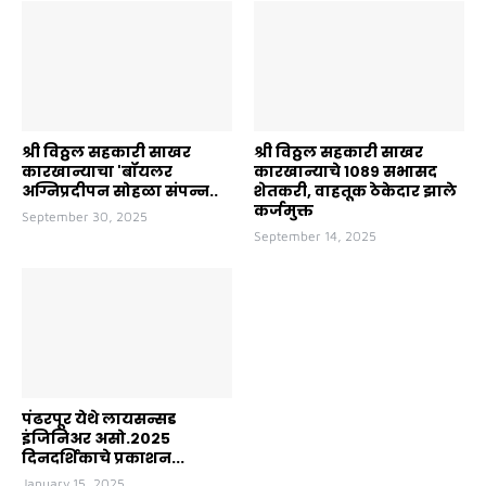
श्री विठ्ठल सहकारी साखर
श्री विठ्ठल सहकारी साखर
कारखान्याचा 'बॉयलर
कारखान्याचे १०८९ सभासद
अग्निप्रदीपन सोहळा संपन्न..
शेतकरी, वाहतूक ठेकेदार झाले
कर्जमुक्त
September 30, 2025
September 14, 2025
पंढरपूर येथे लायसन्सड
इंजिनिअर असो.२०२५
दिनदर्शिकाचे प्रकाशन...
January 15, 2025