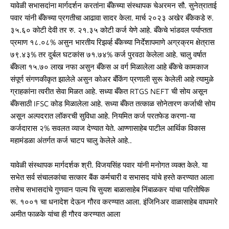
यावेळी सभासदांना मार्गदर्शन करतांना बँकेच्या संस्थापक चेअरमन सौ. सुनेत्राताई
पवार यांनी बँकेच्या प्रगतीचा आढावा सादर केला. मार्च २०२३ अखेर बँकेकडे रु.
३५.६० कोटी देवी तर रु. २१.३५ कोटी कर्ज येणे आहे. बँकेचे भांडवल पर्याप्तता
प्रमाण १८.०८% असुन भारतीय रिझर्व्ह बँकेच्या निर्देशापमाणे अग्रक्रम क्षेत्रास
७९.४३% तर दुर्बल घटकांस ७१.७४% कर्ज पुरवठा केलेला आहे. चालु वर्षात
बँकेला १५.७० लाख नफा असुन बँकेस अ वर्ग मिळालेला आहे बँकेचे कामकाज
संपूर्ण संगणकीकृत झालेले असुन कोअर बँकिंग प्रणाली सुरू केलेली आहे त्यामुळे
ग्राहकांना त्वरीत सेवा मिळत आहे. सध्या बँकेत RTGS NEFT ची सोय असून
बँकेसाठी IFSC कोड मिळालेला आहे. सध्या बँकेत तत्काळ सोनेतारण कर्जाची सोय
असून अल्पदरात लॉकरची सुविधा आहे. नियमित कर्ज परतफेड करणा-या
कर्जदारास २% सवलत व्याज देण्यात येते. आण्णासाहेब पाटील आर्थिक विकास
महामंडळा अंतर्गत कर्ज चाटप चालु केलेले आहे..
यावेळी संस्थापक मार्गदर्शक श्री. विजयसिंह पवार यांनी मनोगत व्यक्त केले. या
सभेत सर्व संचालकांचा सत्कार बैंक कर्मचारी व सभासद यांचे हस्ते करण्यात आला
तसेच सभासदांचे गुणवान पाल्य चि सुयश बाळासाहेब निंबाळकर यांचा पारितोषिक
रू. १००१ चा धनादेश देऊन गौरव करण्यात आला. इंजिनिअर वाळासाहेब वाघमारे
अमीत फाळके यांचा ही गौरव करण्यात आला