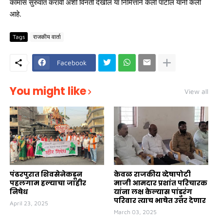
कामास सुरुवात करावी अशी विनंती देखील या निमित्ताने केली पाटील यांनी केली
आहे.
Tags
राजकीय वार्ता
Facebook
You might like
View all
पंढरपुरात शिवसेनेकडून
केवळ राजकीय व्देषापोटी
पहलगाम हल्याचा जाहीर
माजी आमदार प्रशांत परिचारक
निषेध
यांना लक्ष केल्यास पांडुरंग
परिवार त्याच भाषेत उत्तर देणार
April 23, 2025
March 03, 2025