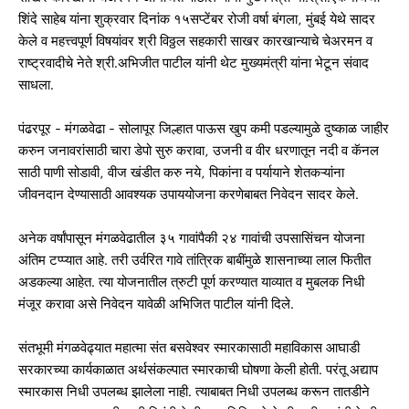
शिंदे साहेब यांना शुक्रवार दिनांक १५सप्टेंबर रोजी वर्षा बंगला, मुंबई येथे सादर
केले व महत्त्वपूर्ण विषयांवर श्री विठ्ठल सहकारी साखर कारखान्याचे चेअरमन व
राष्ट्रवादीचे नेते श्री.अभिजीत पाटील यांनी थेट मुख्यमंत्री यांना भेटून संवाद
साधला.
पंढरपूर - मंगळवेढा - सोलापूर जिल्हात पाऊस खुप कमी पडल्यामुळे दुष्काळ जाहीर
करुन जनावरांसाठी चारा डेपो सुरु करावा, उजनी व वीर धरणातून नदी व कॅनल
साठी पाणी सोडावी, वीज खंडीत करु नये, पिकांना व पर्यायाने शेतकऱ्यांना
जीवनदान देण्यासाठी आवश्यक उपाययोजना करणेबाबत निवेदन सादर केले.
अनेक वर्षांपासून मंगळवेढातील ३५ गावांपैकी २४ गावांची उपसासिंचन योजना
अंतिम टप्प्यात आहे. तरी उर्वरित गावे तांत्रिक बाबींमुळे शासनाच्या लाल फितीत
अडकल्या आहेत. त्या योजनातील त्रुटी पूर्ण करण्यात याव्यात व मुबलक निधी
मंजूर करावा असे निवेदन यावेळी अभिजित पाटील यांनी दिले.
संतभूमी मंगळवेढ्यात महात्मा संत बसवेश्वर स्मारकासाठी महाविकास आघाडी
सरकारच्या कार्यकाळात अर्थसंकल्पात स्मारकाची घोषणा केली होती. परंतू अद्याप
स्मारकास निधी उपलब्ध झालेला नाही. त्याबाबत निधी उपलब्ध करून तातडीने