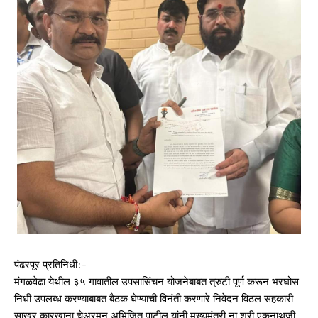
पंढरपूर प्रतिनिधी:-
मंगळवेढा येथील ३५ गावातील उपसासिंचन योजनेबाबत त्रुटी पूर्ण करून भरघोस
निधी उपलब्ध करण्याबाबत बैठक घेण्याची विनंती करणारे निवेदन विठल सहकारी
साखर कारखाना चेअरमन अभिजित पाटील यांनी मुख्यमंत्री ना.श्री.एकनाथजी