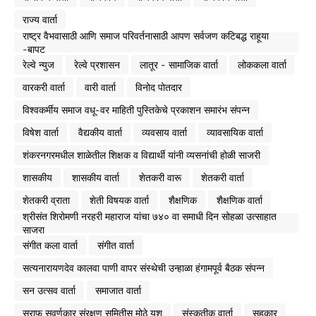
राज्य वार्ता
राष्ट्र वैभवासाठी आणि समाज परिवर्तनासाठी आपण सर्वजण कटिबद्ध राहूया
-बापट
रेल्वे न्युज
रेल्वे प्रशासन
लातूर - सामाजिक वार्ता
लोककला वार्ता
वारकरी वार्ता
वारी वार्ता
विनोद पोतदार
विश्वकर्मीय समाज वधू-वर माहिती पुस्तिकेचे प्रकाशन समारंभ संपन्न
विषेश वार्ता
वैद्यकीय वार्ता
व्यवसाय वार्ता
व्यावसायिक वार्ता
शंकरनगरमधील शाळेतील शिक्षक व विद्यार्थी यांनी व्यसनांची होळी साजरी
शासकीय
शासकीय वार्ता
शेतकरी वारू
शेतकरी वार्ता
शेतकरी व्राता
शेती विषयक वार्ता
शैक्षणिक
शैक्षणिक वार्ता
श्रीसंत शिरोमणी नरहरी महाराज यांचा ७४० वा समाधी दिन सोहळा उत्साहात
साजरा
संगीत कला वार्ता
संगीत वार्ता
सत्यनारायणदेव कालवा पाणी वापर संस्थेची उन्हाळा हंगामपूर्व बैठक संपन्न
सन उत्सव वार्ता
समाजात वार्ता
सराफ सुवर्णकार संरक्षण समितीस मोठे यश
संस्कृतीक वार्ता
सहकार