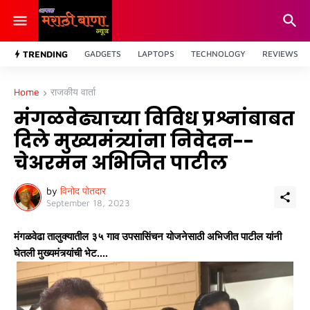
TRENDING
GADGETS
LAPTOPS
TECHNOLOGY
REVIEWS
Home
राजकीय वार्ता
मंगळवेढ्याच्या विविध प्रश्नांबाबत
दिले मुख्यमंत्र्यांना निवेदन--
चेअरमन अभिजित पाटील
by
विनोद पोतदार
September 18, 2023
मंगळवेढा तालुक्यातील ३५ गाव उपसासिंचन योजनेसाठी अभिजीत पाटील यांनी
घेतली मुख्यमंत्र्यांची भेट....