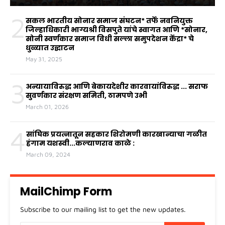
2
सकल भारतीय सोनार समाज संघटन* तर्फे नवनियुक्त
जिल्हाधिकारी भाग्यश्री विसपुते यांचे स्वागत आणि *सोनार,
सोनी स्वर्णकार समाज विधी सल्ला समुपदेशन केंद्रा* चे
धुळ्यात उद्घाटन
May 31, 2025
3
अन्यायाविरुद्ध आणि बेकायदेशीर कारवायांविरुद्ध ... सराफ
सुवर्णकार संरक्षण समिती, ठामपणे उभी
March 01, 2026
4
सांघिक प्रयत्नातून सहकार शिरोमणी कारखान्याचा गळीत
हंगाम यशस्वी...कल्याणराव काळे :
March 09, 2024
MailChimp Form
Subscribe to our mailing list to get the new updates.