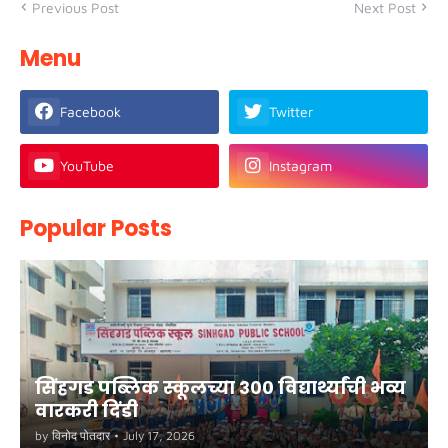
Previous Post
Next Post
Menu
Facebook
Twitter
YouTube
Instagram
Popular Posts
सिंहगड पब्लिक स्कूलच्या ३०० विद्यार्थ्यांची भव्य
वारकरी दिंडी
by
विनोद पोतदार
•
July 17, 2026