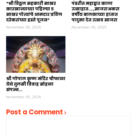
*श्री विठ्ठल सहकारी साखर
पंढरीत महाद्वार काला
कारखान्याच्या पहिल्या ५
उत्साहात....,साजराअकरा
साखर पोत्यांचे आमदार प्रविण
वर्षीय बालकाच्या हातात
दरेकरांच्या हस्ते पूजन*
पादुका देत उत्सव साजरा
November 06, 2025
November 06, 2025
श्री गोपाल कृष्ण मंदिर चौफाळा
येथे तुलसी विवाह सोहळा
संपन्न...
November 05, 2025
Post a Comment