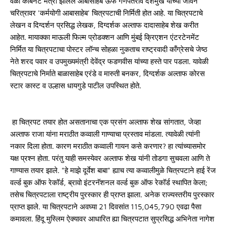
वेळा कॅबिनेट मंत्री झालेले आबासाहेब ऊर्फ गणपतराव देशमुख यांच्या जीवन
चरित्रावर 'कर्मयोगी आबासाहेब' चित्रपटाची निर्मिती होत आहे. या चित्रपटाचे
लेखन व दिग्दर्शन प्रसिद्ध लेखक, दिग्दर्शक अल्ताफ दादासाहेब शेख करीत
आहेत. मायाक्का माऊली फिल्म प्रोडक्शन आणि मुंबई क्रिएशन एंटरटेनमेंट
निर्मित या चित्रपटाचा पोस्टर लॉन्च सोहळा नुकताच राष्ट्रवादी काँग्रेसचे जेष्ठ
नेते शरद पवार व उपमुख्यमंत्री देवेंद्र फडणवीस यांच्या हस्ते पार पडला. यावेळी
चित्रपटाचे निर्माते बाळासाहेब एरंडे व मारुती बनकर, दिग्दर्शक अल्ताफ कोरस
स्टार कास्ट व उल्हास धायगुडे पाटील उपस्थित होते.
हा चित्रपट तयार होत असतानाचा एक प्रसंग अल्ताफ शेख सांगतात, जेव्हा
अल्ताफ राजा यांना मराठीत कव्वाली गाण्याचा प्रस्ताव मांडला. त्यावेळी त्यांनी
नकार दिला होता. कारण मराठीत कव्वाली गायन कसे करणार? हा त्यांच्यासमोर
यक्ष प्रश्न होता. परंतु याही समस्येवर अल्ताफ शेख यांनी तोडगा सुचवला आणि ते
गाण्यास तयार झाले. "हे माझे दूर्वेश बाबा" ह्याच त्या कव्वालीमुळे चित्रपटाने हाई रेंज
वर्ल्ड बुक ऑफ रेकॉर्ड, ब्रावो इंटरनॅशनल वर्ल्ड बुक ऑफ रेकॉर्ड स्थापित केला;
तसेच चित्रपटाला राष्ट्रीय पुरस्कार ही प्राप्त झाला. अनेक राज्यस्तरीय पुरस्कार
प्राप्त झाले. या चित्रपटाने अवघ्या 21 दिवसांत 115,045,790 एवढा पैसा
कमावला. हिंदू मुस्लिम ऐक्यावर आधारित ह्या चित्रपटात सुप्रसिद्ध अभिनेता नागेश