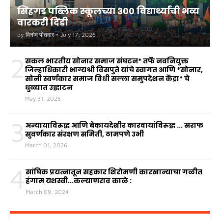
सिंहगड पब्लिक स्कूलच्या ३०० विद्यार्थ्यांची भव्य
वारकरी दिंडी
by
विनोद पोतदार
•
July 17, 2026
2
सकल भारतीय सोनार समाज संघटन* तर्फे नवनियुक्त
जिल्हाधिकारी भाग्यश्री विसपुते यांचे स्वागत आणि *सोनार,
सोनी स्वर्णकार समाज विधी सल्ला समुपदेशन केंद्रा* चे
धुळ्यात उद्घाटन
May 31, 2025
3
अन्यायाविरुद्ध आणि बेकायदेशीर कारवायांविरुद्ध ... सराफ
सुवर्णकार संरक्षण समिती, ठामपणे उभी
March 01, 2026
4
सांघिक प्रयत्नातून सहकार शिरोमणी कारखान्याचा गळीत
हंगाम यशस्वी...कल्याणराव काळे :
March 09, 2024