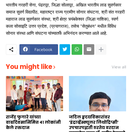
भारतीय नरहरी सेना, पंढरपूर, जिल्हा सोलापूर, अखिल भारतीय लाड सुवर्णकार
समाज सुवर्ण विद्यापीठ, महाराष्ट्र राज्य ग्रामीण सोनार संघटना, श्री संत नरहरी
महाराज लाड सुवर्णकार संस्था, श्री क्षेत्र त्र्यंबकेश्वर (जिल्हा नाशिक), स्वर्ण
कला सोसाइटि उत्तर प्रदेश, (प्रयागराज), तसेच *सेतुबंधन* मधील विविध
सोनार संस्था आणि संघटना यांच्यातर्फे अभिनंदन करण्यात आले आहे.
Facebook
You might like
View all
राजेंद्र फुगारे यांच्या
जटिल हृदयविकारांवर
वाढदिवसानिमित्त ४१ लोकांनी
’इंट्राव्हॅस्क्युलर लिथोट्रिप्सी’
केले रक्तदान
उपचारपद्धती ठरतेय वरदान