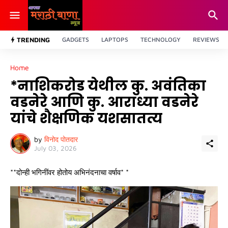
TRENDING
GADGETS
LAPTOPS
TECHNOLOGY
REVIEWS
Home
*नाशिकरोड येथील कु. अवंतिका
वडनेरे आणि कु. आराध्या वडनेरे
यांचे शैक्षणिक यशसातत्य
by
विनोद पोतदार
July 03, 2026
**दोन्ही भगिनींवर होतोय अभिनंदनाचा वर्षाव* *