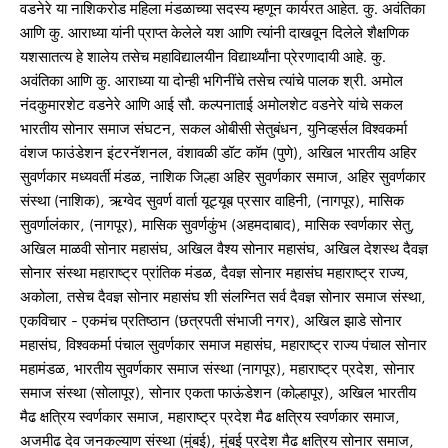
वडनेरे या नाशिकरोड महिला मंडळाच्या सदस्य म्हणून कार्यरत आहेत. कु. अवंतिका
आणि कु. आराध्या यांनी प्राप्त केलेले यश आणि त्यांनी दाखवून दिलेले शैक्षणिक
यशसातत्य हे शालेय तसेच महाविद्यालयीन विद्यार्थ्यांना प्रेरणादायी आहे. कु.
अवंतिका आणि कु. आराध्या या दोन्ही भगिनींचे तसेच त्यांचे पालक श्री. अमोल
नंदकुमारशेट वडनेरे आणि आई सौ. कल्पनाताई अमोलशेट वडनेरे यांचे सकल
भारतीय सोनार समाज संघटन, सकल ओबीसी सेतुबंधन, युनिव्हर्सल विश्वकर्मा
वंशज फाउंडेशन इंटरनॅशनल, वंशावळी डॉट कॉम (पुणे), अखिल भारतीय अहिर
सुवर्णकार मध्यवर्ती मंडळ, नाशिक जिल्हा अहिर सुवर्णकार समाज, अहिर सुवर्णकार
संस्था (नाशिक), ऋग्वेद सुवर्ण वार्ता यूट्यूब प्रसार वाहिनी, (नागपूर), मासिक
सुवर्णालंकार, (नागपूर), मासिक सुवर्णकुंभ (अहमदाबाद), मासिक स्वर्णकार सेतु,
अखिल माळवी सोनार महासंघ, अखिल वैश्य सोनार महासंघ, अखिल देशस्थ दैवज्ञ
सोनार संस्था महाराष्ट्र प्रांतिक मंडळ, दैवज्ञ सोनार महासंघ महाराष्ट्र राज्य,
अकोला, तसेच दैवज्ञ सोनार महासंघ शी संलग्नित सर्व दैवज्ञ सोनार समाज संस्था,
एकविचार - एकमंच प्रतिष्ठान (छत्रपती संभाजी नगर), अखिल झाडे सोनार
महासंघ, विश्वकर्मा पंचाल सुवर्णकार समाज महासंघ, महाराष्ट्र राज्य पंचाल सोनार
महामंडळ, भारतीय सुवर्णकार समाज संस्था (नागपूर), महाराष्ट्र प्रदेश, सोनार
समाज संस्था (सोलापूर), सोनार एकता फाऊंडेशन (कोल्हापूर), अखिल भारतीय
मैढ क्षत्रिय स्वर्णकार समाज, महाराष्ट्र प्रदेश मैढ क्षत्रिय स्वर्णकार समाज,
अजमीढ देव जनकल्याण संस्था (मुंबई), मुंबई प्रदेश मैढ क्षत्रिय सोनार समाज,