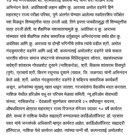
१७ च्या नगरसेविका सौ. प्रमिलाताई कैलास मैंद यांनी घरी जाऊन तिची
अभिनंदन केले. अवंतिकाची लहान बहीण कु. आराध्या अमोल वडनेरे हिने
महाराष्ट्र राज्य परीक्षा परिषद, पुणे अंतर्गत घेण्यात आलेल्या स्कॉलरशिप परीक्षेत
यश मिळवून शिष्यवृत्तीस पात्र ठरली आहे. तिने इयत्ता पाचवीतसुद्धा ती शिष्यवृत्तीस
पात्र ठरली होती. या शैक्षणिक यशसातत्यामुळे कु. अवंतिका व कु. आराध्या
यांच्यावर यांचे शैक्षणिक तसेच सामाजिक वर्तुळातून अभिनंदनाचा वर्षाव होत कु.
अवंतिका आणि कु. आराध्या या दोन्ही भगिनींचे तसेच त्यांचे वडील श्री. अमोल
नंदकुमारशेट वडनेरे आणि आई सौ. कल्पनाताई अमोलशेट वडनेरे यांचे सकल
भारतीय सोनार समाज संघटनचे संस्थापक मिलिंदकुमार सोनार, सहसंस्थापक
सर्वश्री शांताराम गोपाळशेट दुसाने (नाशिकरोड), श्री. विकास शांताराम विसपुते
(पुणे), प्राचार्य श्री. किरण रघुनाथ दुसाने (यावल, जि. जळगाव) यांनी अभिनंदन
केले आहे. श्री. अमोल नंदकुमारशेट वडनेरे हे सक्रिय सामाजिक कार्यकर्ते
असून, अनेकांच्या सुखदुःखात धावून जातात. गरजवंतांना वैद्यकीय मदत करतात.
नाशिक येथील हरिओम वधु वर परिचय मेळावा समिती, न्यू हरिओम सेवाभावी
संस्था, नासिकरोड - देवळाली सुवर्णकार समाजाचे २५ वर्षांपासून सदस्य,
औषधवितरण क्षेत्रात महाराष्ट्र राज्य रिजनल मॅनेजर पदावर १० वर्षे कार्यरत
होते. सध्या ते नाशिक येथील सह्याद्री रुग्णालयात कार्डिओलॉजिस्ट डॉ. प्रशांत
पवार यांचे जनसंपर्क अधिकारी म्हणून कार्यरत आहेत. कार्डिओलॉजिस्ट सह्याद्री
हॉस्पिटल, नाशिक येथे कार्यरत आहेत. त्यांच्या पत्नी सौ. कल्पनाताई अमोलशेट