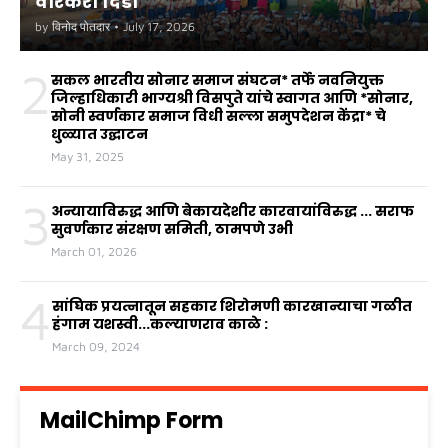
वारकरी दिंडी
by
विनोद पोतदार
•
July 17, 2026
2
सकल भारतीय सोनार समाज संघटन* तर्फे नवनियुक्त
जिल्हाधिकारी भाग्यश्री विसपुते यांचे स्वागत आणि *सोनार,
सोनी स्वर्णकार समाज विधी सल्ला समुपदेशन केंद्रा* चे
धुळ्यात उद्घाटन
May 31, 2025
3
अन्यायाविरुद्ध आणि बेकायदेशीर कारवायांविरुद्ध ... सराफ
सुवर्णकार संरक्षण समिती, ठामपणे उभी
March 01, 2026
4
सांघिक प्रयत्नातून सहकार शिरोमणी कारखान्याचा गळीत
हंगाम यशस्वी...कल्याणराव काळे :
March 09, 2024
MailChimp Form