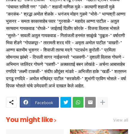
*पंचायत समिती गण* *उंबरे-* शहाजी माणिक मुळे - कल्याणी शहाजी मुळे
*करकंब-* श्रद्धा अमोल शेळके - धनंजय मोहन गुळमे *भोसे-* भाग्यश्री आण्णा
भुसनर - समता काकासाहेब पवार *गुरसाळे-* महादेव आण्णा पाटील - अतुल
सत्यवान गायकवाड *रोपळे-* जाईताई दिलीप कोरके - विजया विलास भोसले
*सुस्ते-* सावली अतुल गायकवाड - गितांजली हनमंत साळुंखे *पुळूज-* वर्षाराणी
भिवा शेंडगे *गोपाळपूर-* तारामती शरद मोरे - अमृता अमोल पाटील *वाखरी-*
आण्णा बलभीम भुसनर - शिवाजी तात्या मदने *पटवर्धन कुरोली-* प्रमिला
सोमनाथ झांबरे - दिपाली सागर नाईकनवरे *भाळवणी-* वृशाली विलास गोफणे -
अभिमान जालिंदर गोफणे *पळशी-* अक्काताई बबन लोखंडे - अर्चना आबासाहेब
रणदिवे *लक्ष्मी टाकळी-* संदीप औदुंबर मांडवे - अभिजीत हाके *खर्डी-* शत्रुघ्न
दगडू रणदिवे - अमोल मच्छिंद्र पाटील *सरकोली-* शुभांगी प्रविण भोसले - वर्षा
दिपक भोसले यांचे उमेदवारी अर्ज दाखल केले आहेत.
Facebook
You might like
View all