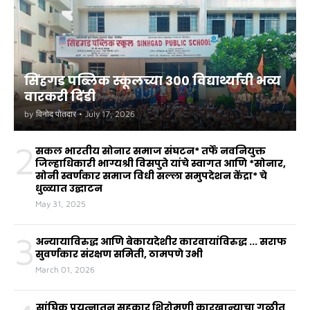
सिंहगड पब्लिक स्कूलच्या ३०० विद्यार्थ्यांची भव्य
वारकरी दिंडी
by
विनोद पोतदार
•
July 17, 2026
2
सकल भारतीय सोनार समाज संघटन* तर्फे नवनियुक्त
जिल्हाधिकारी भाग्यश्री विसपुते यांचे स्वागत आणि *सोनार,
सोनी स्वर्णकार समाज विधी सल्ला समुपदेशन केंद्रा* चे
धुळ्यात उद्घाटन
May 31, 2025
3
अन्यायाविरुद्ध आणि बेकायदेशीर कारवायांविरुद्ध ... सराफ
सुवर्णकार संरक्षण समिती, ठामपणे उभी
March 01, 2026
सांघिक प्रयत्नातून सहकार शिरोमणी कारखान्याचा गळीत