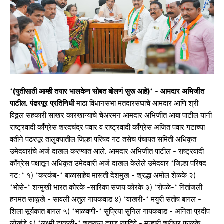
*(युतीसाठी आम्ही तयार भालकेन सोबत बोलणं सुरू आहे)* - आमदार अभिजीत
पाटील.
पंढरपूर प्रतिनिधी
माढा विधानसभा मतदारसंघाचे आमदार आणि श्री
विठ्ठल सहकारी साखर कारखान्याचे चेअरमन आमदार अभिजीत आबा पाटील यांनी
राष्ट्रवादी काँग्रेस शरदचंद्र पवार व राष्ट्रवादी काँग्रेस अजित पवार गटाच्या
वतीने पंढरपूर तालुक्यातील जिल्हा परिषद गट तसेच पंचायत समिती अधिकृत
उमेदवारांचे अर्ज दाखल करण्यात आले. आमदार अभिजीत पाटील - राष्ट्रवादी
काँग्रेस पक्षातून अधिकृत उमेदवारी अर्ज दाखल केलेले उमेदवार *जिल्हा परिषद
गट:* १) *करकंब-* बाळासाहेब मारूती देशमुख - श्रद्धा अमोल शेळके २)
*भोसे-* शन्मुखी भारत कोरके -सारिका संजय कोरके ३) *रोपळे-* गितांजली
हनमंत साळुंखे - सावली अतुल गायकवाड ४) *वाखरी-* मयुरी संतोष बागल -
शिला सूर्यकांत बागल ५) *भाळवणी-* सुप्रिया सुनिल गायकवाड - अनिता प्रदीप
लोखंडे ६) *लक्ष्मी टाकळी-* शत्रुघ्न दगडू रणदिवे - मल्हारी श्रीधर फाळके