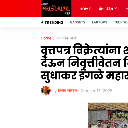
HOME
देश-विदेश
स
TRENDING
GADGETS
LAPTOPS
TECHNO
Home
सामाजिक वार्ता
वृत्तपत्र विक्रेत्या
देऊन निवृत्तीवेतन द
सुधाकर इंगळे महा
by
विनोद पोतदार
•
October 15, 2025