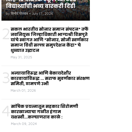
विद्यार्थ्यांची भव्य वारकरी दिंडी
by
विनोद पोतदार
•
July 17, 2026
2
सकल भारतीय सोनार समाज संघटन* तर्फे
नवनियुक्त जिल्हाधिकारी भाग्यश्री विसपुते
यांचे स्वागत आणि *सोनार, सोनी स्वर्णकार
समाज विधी सल्ला समुपदेशन केंद्रा* चे
धुळ्यात उद्घाटन
May 31, 2025
3
अन्यायाविरुद्ध आणि बेकायदेशीर
कारवायांविरुद्ध ... सराफ सुवर्णकार संरक्षण
समिती, ठामपणे उभी
March 01, 2026
4
सांघिक प्रयत्नातून सहकार शिरोमणी
कारखान्याचा गळीत हंगाम
यशस्वी...कल्याणराव काळे :
March 09, 2024