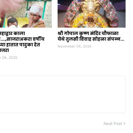
महाद्वार काला
श्री गोपाल कृष्ण मंदिर चौफाळा
त....,साजराअकरा वर्षीय
येथे तुलसी विवाह सोहळा संपन्न...
या हातात पादुका देत
November 05, 2025
ाजरा
 06, 2025
Next Post