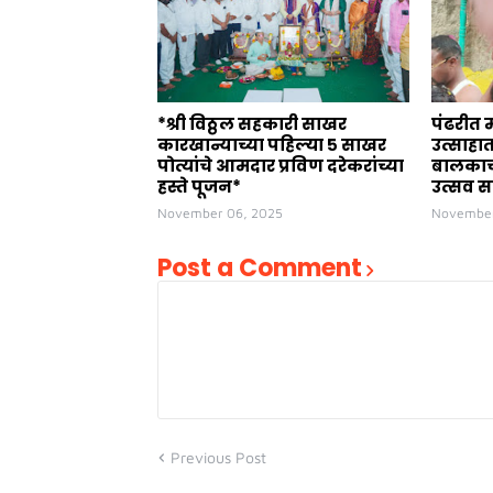
*श्री विठ्ठल सहकारी साखर
पंढरीत 
कारखान्याच्या पहिल्या ५ साखर
उत्साहा
पोत्यांचे आमदार प्रविण दरेकरांच्या
बालकाच्
हस्ते पूजन*
उत्सव स
November 06, 2025
November
Post a Comment
Previous Post