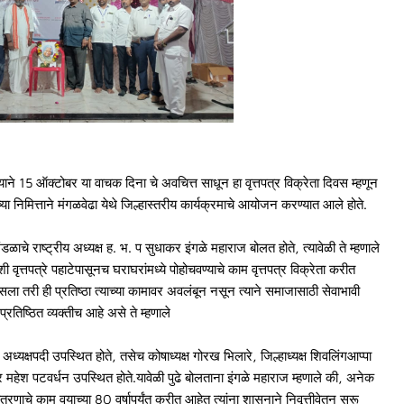
न्याने 15 ऑक्टोबर या वाचक दिना चे अवचित्त साधून हा वृत्तपत्र विक्रेता दिवस म्हणून
्या निमित्ताने मंगळवेढा येथे जिल्हास्तरीय कार्यक्रमाचे आयोजन करण्यात आले होते.
ळाचे राष्ट्रीय अध्यक्ष ह. भ. प सुधाकर इंगळे महाराज बोलत होते, त्यावेळी ते म्हणाले
ृत्तपत्रे पहाटेपासूनच घराघरांमध्ये पोहोचवण्याचे काम वृत्तपत्र विक्रेता करीत
ला तरी ही प्रतिष्ठा त्याच्या कामावर अवलंबून नसून त्याने समाजासाठी सेवाभावी
े प्रतिष्ठित व्यक्तीच आहे असे ते म्हणाले
अध्यक्षपदी उपस्थित होते, तसेच कोषाध्यक्ष गोरख भिलारे, जिल्हाध्यक्ष शिवलिंगआप्पा
र महेश पटवर्धन उपस्थित होते.यावेळी पुढे बोलताना इंगळे महाराज म्हणाले की, अनेक
वितरणाचे काम वयाच्या 80 वर्षापर्यंत करीत आहेत त्यांना शासनाने निवृत्तीवेतन सुरू