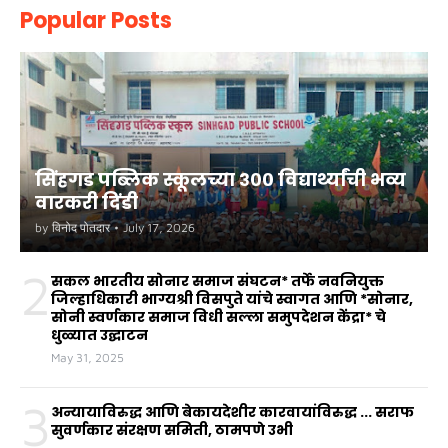
Popular Posts
सिंहगड पब्लिक स्कूलच्या ३०० विद्यार्थ्यांची भव्य
वारकरी दिंडी
by
विनोद पोतदार
•
July 17, 2026
2
सकल भारतीय सोनार समाज संघटन* तर्फे नवनियुक्त
जिल्हाधिकारी भाग्यश्री विसपुते यांचे स्वागत आणि *सोनार,
सोनी स्वर्णकार समाज विधी सल्ला समुपदेशन केंद्रा* चे
धुळ्यात उद्घाटन
May 31, 2025
3
अन्यायाविरुद्ध आणि बेकायदेशीर कारवायांविरुद्ध ... सराफ
सुवर्णकार संरक्षण समिती, ठामपणे उभी