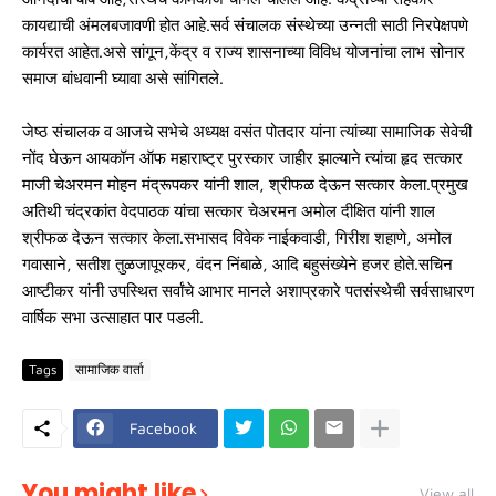
कायद्याची अंमलबजावणी होत आहे.सर्व संचालक संस्थेच्या उन्नती साठी निरपेक्षपणे
कार्यरत आहेत.असे सांगून,केंद्र व राज्य शासनाच्या विविध योजनांचा लाभ सोनार
समाज बांधवानी घ्यावा असे सांगितले.
जेष्ठ संचालक व आजचे सभेचे अध्यक्ष वसंत पोतदार यांना त्यांच्या सामाजिक सेवेची
नोंद घेऊन आयकॉन ऑफ महाराष्ट्र पुरस्कार जाहीर झाल्याने त्यांचा हृद सत्कार
माजी चेअरमन मोहन मंद्रूपकर यांनी शाल, श्रीफळ देऊन सत्कार केला.प्रमुख
अतिथी चंद्रकांत वेदपाठक यांचा सत्कार चेअरमन अमोल दीक्षित यांनी शाल
श्रीफळ देऊन सत्कार केला.सभासद विवेक नाईकवाडी, गिरीश शहाणे, अमोल
गवासाने, सतीश तुळजापूरकर, वंदन निंबाळे, आदि बहुसंख्येने हजर होते.सचिन
आष्टीकर यांनी उपस्थित सर्वांचे आभार मानले अशाप्रकारे पतसंस्थेची सर्वसाधारण
वार्षिक सभा उत्साहात पार पडली.
Tags
सामाजिक वार्ता
Facebook
You might like
View all