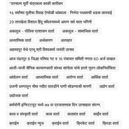
*वात्सल्य मूर्ती चंद्रकला काकी कारीकर
१६ वर्षांच्या मुलीचा विवाह ऐनवेळी थांबवला : निर्भया पथकाची धडक कारवाई
29 तारखेला विशाल हिंदू संमेलनामध्ये आपण सर्व माता भगिनी
अकलूज - पोलिस प्रशासन वार्ता
अकलूज - सामाजिक वार्ता
अध्यात्मिक वार्ता
अर्थकारण
अल्पहार
अहमदपूर येथे प्रभू श्री विश्वकर्मा जयंती उत्सव
आज पंढरपूर 8 जिल्हा परिषद गट व 16 पंचायत समिती गणात 60 अर्ज दाखल
आजी-माजी सैनिक कल्याणकारी संस्था सांगोला यांचे हस्ते नूतन लोकनिर्वाचिता
आंदोलन वार्ता
आध्यात्मिक वार्ता
आरोग्य वार्ता
आर्थिक वार्ता
उजनी धरणातून भीमा नदीत तातडीने पाणी सोडण्याची मागणी
उद्योग वार्ता
उद्योजक वार्ता
कर्मयोगी इन्स्टिटयूट मध्ये ७७ वा प्रजासत्ताक दिन उत्साहात संपन्न.
कला व संस्कृती वार्ता
कला वार्ता
कलावंत वार्ता
कार्ईम वार्ता
क्राईम
क्राईम न्यूज
क्राईम वार्ता
क्रिकेट वार्ता
क्रिडा वार्ता