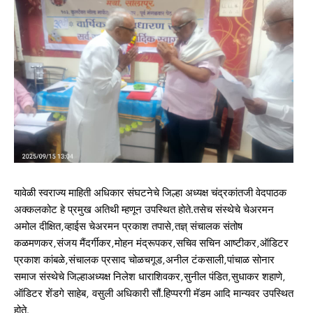
यावेळी स्वराज्य माहिती अधिकार संघटनेचे जिल्हा अध्यक्ष चंद्रकांतजी वेदपाठक
अक्कलकोट हे प्रमुख अतिथी म्हणून उपस्थित होते.तसेच संस्थेचे चेअरमन
अमोल दीक्षित,व्हाईस चेअरमन प्रकाश तपासे,तज्ञ् संचालक संतोष
कळमणकर,संजय मैंदर्गीकर,मोहन मंद्रूपकर,सचिव सचिन आष्टीकर,ऑडिटर
प्रकाश कांबळे,संचालक प्रसाद चोळचगूड,अनील टंकसाली,पांचाळ सोनार
समाज संस्थेचे जिल्हाअध्यक्ष निलेश धाराशिवकर,सुनील पंडित,सुधाकर शहाणे,
ऑडिटर शेंडगे साहेब, वसुली अधिकारी सौं.हिप्परगी मॅडम आदि मान्यवर उपस्थित
होते.