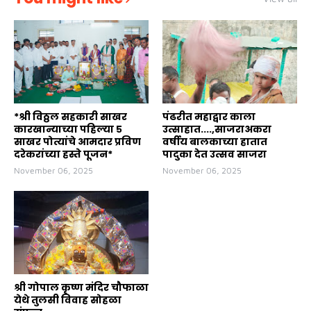
*श्री विठ्ठल सहकारी साखर
पंढरीत महाद्वार काला
कारखान्याच्या पहिल्या ५
उत्साहात....,साजराअकरा
साखर पोत्यांचे आमदार प्रविण
वर्षीय बालकाच्या हातात
दरेकरांच्या हस्ते पूजन*
पादुका देत उत्सव साजरा
November 06, 2025
November 06, 2025
श्री गोपाल कृष्ण मंदिर चौफाळा
येथे तुलसी विवाह सोहळा