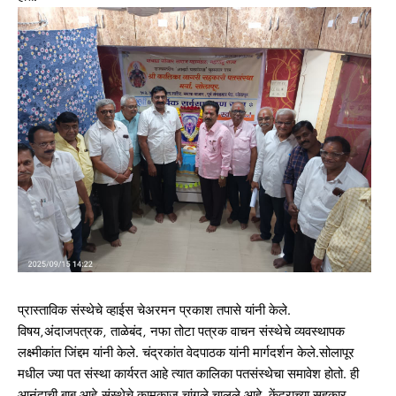
प्रास्ताविक संस्थेचे व्हाईस चेअरमन प्रकाश तपासे यांनी केले.
विषय,अंदाजपत्रक, ताळेबंद, नफा तोटा पत्रक वाचन संस्थेचे व्यवस्थापक
लक्ष्मीकांत जिंद्दम यांनी केले. चंद्रकांत वेदपाठक यांनी मार्गदर्शन केले.सोलापूर
मधील ज्या पत संस्था कार्यरत आहे त्यात कालिका पतसंस्थेचा समावेश होतो. ही
आनंदाची बाब आहे,संस्थेचे कामकाज चांगले चालले आहे. केंद्राच्या सहकार