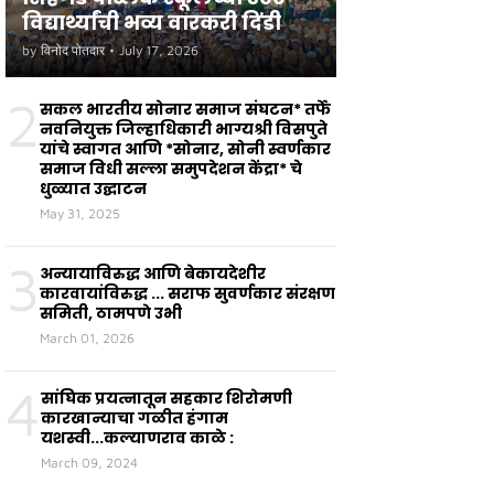
विद्यार्थ्यांची भव्य वारकरी दिंडी
by
विनोद पोतदार
•
July 17, 2026
2
सकल भारतीय सोनार समाज संघटन* तर्फे
नवनियुक्त जिल्हाधिकारी भाग्यश्री विसपुते
यांचे स्वागत आणि *सोनार, सोनी स्वर्णकार
समाज विधी सल्ला समुपदेशन केंद्रा* चे
धुळ्यात उद्घाटन
May 31, 2025
3
अन्यायाविरुद्ध आणि बेकायदेशीर
कारवायांविरुद्ध ... सराफ सुवर्णकार संरक्षण
समिती, ठामपणे उभी
March 01, 2026
4
सांघिक प्रयत्नातून सहकार शिरोमणी
कारखान्याचा गळीत हंगाम
यशस्वी...कल्याणराव काळे :
March 09, 2024