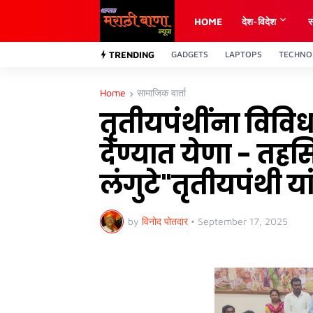
HOME
देश-विदेश
स
TRENDING
GADGETS
LAPTOPS
TECHNO
Home
सामाजिक वार्ता
तृतीयपंथींना विव
देण्यात येणा - त
लंगुटे"तृतीयपंथी य
by
विनोद पोतदार
•
September 17, 2025