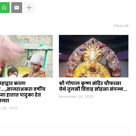
View all
महाद्वार काला
श्री गोपाल कृष्ण मंदिर चौफाळा
त....,साजराअकरा वर्षीय
येथे तुलसी विवाह सोहळा संपन्न...
या हातात पादुका देत
November 05, 2025
ाजरा
 06, 2025