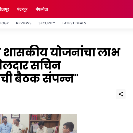
ाेलापूर
पंढरपूर
मंगळवेढा
LOGY
REVIEWS
SECURITY
LATEST DEALS
िध शासकीय योजनांचा लाभ
हसिलदार सचिन
ांची बैठक संपन्न"