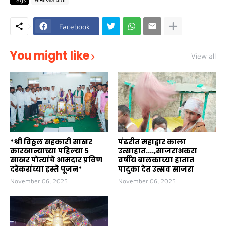
Facebook
You might like
View all
*श्री विठ्ठल सहकारी साखर
पंढरीत महाद्वार काला
कारखान्याच्या पहिल्या ५
उत्साहात....,साजराअकरा
साखर पोत्यांचे आमदार प्रविण
वर्षीय बालकाच्या हातात
दरेकरांच्या हस्ते पूजन*
पादुका देत उत्सव साजरा
November 06, 2025
November 06, 2025