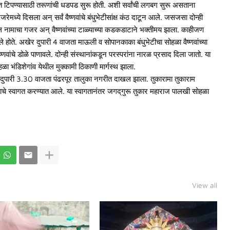
ात टिपण्यासाठी तरूणांची धडपड सुरू होती. अशी सर्वांची लगबग सुरू असताना
ये दिसला अन् सर्वं वैष्णवांचे बंधुभेटीसांक्ष कंठ दाटून आले. जसजसा दोन्ही
 नामाचा गजर अन् वैष्णवांच्या टाळ्याच्या कडकडाटाने भक्तीमय झाला. काहीजण
े होते. अखेर दुपारी 4 वाजता माऊली व सोपानकाका बंधुभेटीचा सोहळा वैष्णवांच्या
वांचे डोळे पाणावले. दोन्ही संस्थानांकडून परस्परांना नारळ प्रसाद दिला जातो. या
ळा भंडिशेगांव येथील मुक्कामी ठिकाणी मार्गस्थ झाला.
री 3.30 वाजता पंढरपूर तालुका नगरीत दाखल झाला. तुकारामा तुकाराम
ाचे स्वागत करण्यात आले. या स्वागतानंतर जगद्‌गुरू तुकार महाराज पालखी सोहळा
View all