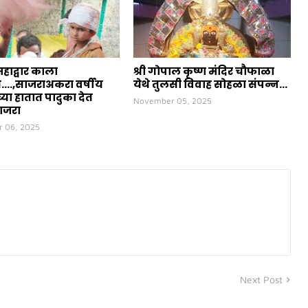
महाद्वार काला
श्री गोपाल कृष्ण मंदिर चौफाळा
त....,साजराअकरा वर्षीय
येथे तुलसी विवाह सोहळा संपन्न...
या हातात पादुका देत
November 05, 2025
ाजरा
 06, 2025
Next Post