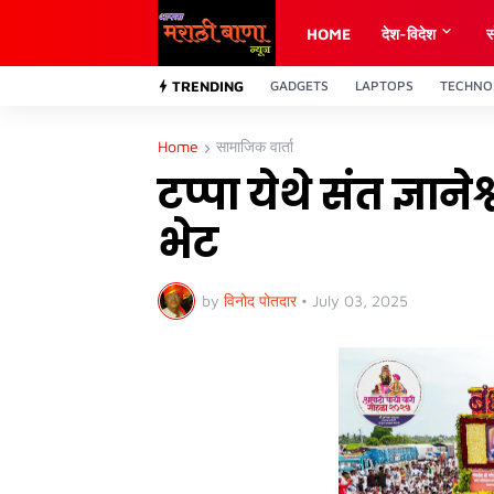
HOME
देश-विदेश
स
TRENDING
GADGETS
LAPTOPS
TECHNO
Home
सामाजिक वार्ता
टप्पा येथे संत ज्ञान
भेट
by
विनोद पोतदार
•
July 03, 2025