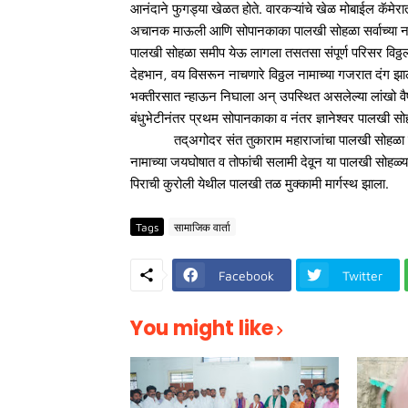
आनंदाने फुगड्या खेळत होते. वारकऱ्यांचे खेळ मोबाईल कॅमेर
अचानक माऊली आणि सोपानकाका पालखी सोहळा सर्वाच्या नजरेमध्
पालखी सोहळा समीप येऊ लागला तसतसा संपूर्ण परिसर विठ्ठल
देहभान, वय विसरून नाचणारे विठ्ठल नामाच्या गजरात दंग झाल
भक्तीरसात न्हाऊन निघाला अन् उपस्थित असलेल्या लांखो वैष्ण
बंधुभेटीनंतर प्रथम सोपानकाका व नंतर ज्ञानेश्वर पालखी सोह
तद्अगोदर संत तुकाराम महाराजांचा पालखी सोहळा दुपा
नामाच्या जयघोषात व तोफांची सलामी देवून या पालखी सोहळ्य
पिराची कुरोली येथील पालखी तळ मुक्कामी मार्गस्थ झाला.
Tags
सामाजिक वार्ता
Facebook
Twitter
You might like