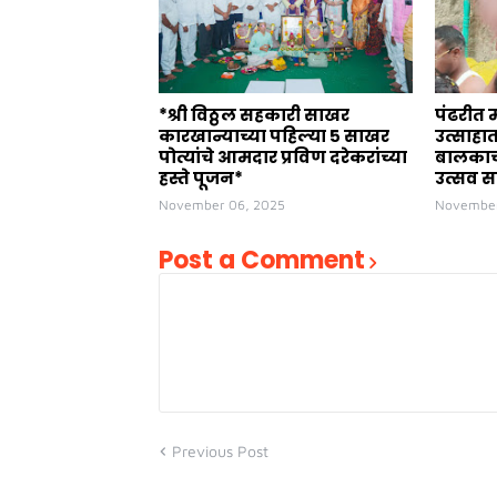
*श्री विठ्ठल सहकारी साखर
पंढरीत 
कारखान्याच्या पहिल्या ५ साखर
उत्साहा
पोत्यांचे आमदार प्रविण दरेकरांच्या
बालकाच्
हस्ते पूजन*
उत्सव स
November 06, 2025
November
Post a Comment
Previous Post