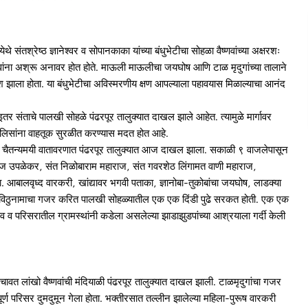
ेथे संतश्रेष्ठ ज्ञानेश्वर व सोपानकाका यांच्या बंधुभेटीचा सोहळा वैष्णवांच्या अक्षरशः
वांना अश्रू अनावर होत होते. माऊली माऊलीचा जयघोष आणि टाळ मृदुगांच्या तालाने
झाला होता. या बंधुभेटीचा अविस्मरणीय क्षण आपल्याला पहावयास मिळाल्याचा आनंद
 संताचे पालखी सोहळे पंढरपूर तालुक्यात दाखल झाले आहेत. त्यामुळे मार्गावर
 पोलिसांना वाहतूक सुरळीत करण्यास मदत होत आहे.
ा चैतन्यमयी वातावरणात पंढरपूर तालुक्यात आज दाखल झाला. सकाळी ९ वाजलेपासून
ाराज उपळेकर, संत निळोबाराम महाराज, संत गवरशेठ लिंगामत वाणी महाराज,
ला. आबालवृध्द वारकरी, खांद्यावर भगवी पताका, ज्ञानोबा-तुकोबांचा जयघोष, लाडक्या
ि विठुनामाचा गजर करित पालखी सोहळ्यातील एक एक दिंडी पुढे सरकत होती. एक एक
णव व परिसरातील ग्रामस्थांनी कडेला असलेल्या झाडाझुडपांच्या आश्रयाला गर्दी केली
त लांखो वैष्णवांची मंदियाळी पंढरपूर तालुक्यात दाखल झाली. टाळमृदुगांचा गजर
ूर्ण परिसर दुमदुमून गेला होता. भक्तीरसात तल्लीन झालेल्या महिला-पुरूष वारकरी