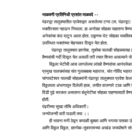
भाळवणी प्रतिनिधी प्रशांत माळवदे --
पंढरपूर तालुक्यातील प्रवेशद्वार असलेल्या टप्पा (ता. पंढरपूर) य
भक्तीरसात न्हाऊन निघाला. हा अनोखा सोहळा पाहताना वैष्ण
अनेकांचा कंठ दाटून आला होता. एकूणच भेट सोहळा भावविवश 
उपस्थित भक्तांच्या चेहऱ्यावर दिसून येत होता.
पंढरपूर तालुक्यात ज्ञानोबा, तुकोबा पालखी सोहळ्यासह इतर
वैष्णवांची गर्दी दिसून येत असली तरी त्यात शिस्त असल्याने
विठ्ठला भेटीची आस लागलेल्या लांखो वैष्णवांचा आनंदमेळ
प्रमुख पालख्मांसह संत गुलाबबाबा महाराज, संत गोविंद मह
चांगावटेश्वर पालखी सोहळ्मांनी पंढरपूर तालुक्मात प्रवेश के
विठ्ठलाला अंभागातून दिलेली हाक, लयीत वाजणारे टाळ आण
दिंडी पुढे सरकत असताना बंधुभेटीचा सोहळा पाहण्यासाठी वैष्
होती.
पंढरीच्या सुखा तोचि अधिकारी।
जन्मोजन्मी वारी घडली तया ।।
ही भावना मनी ठेवून कपाळी बुक्का आणि भगव्या पताका उंचाव
आणि विठ्ठल विठ्ठल, ज्ञानोबा-तुकारामच्या अखंड जयघोषाने संप