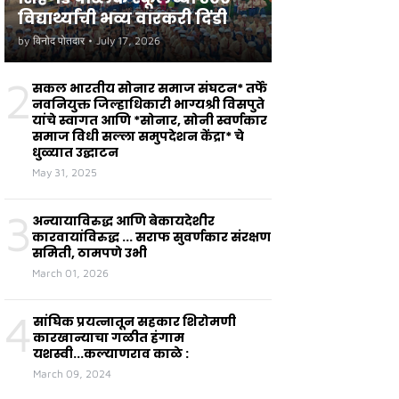
विद्यार्थ्यांची भव्य वारकरी दिंडी
by
विनोद पोतदार
•
July 17, 2026
2
सकल भारतीय सोनार समाज संघटन* तर्फे
नवनियुक्त जिल्हाधिकारी भाग्यश्री विसपुते
यांचे स्वागत आणि *सोनार, सोनी स्वर्णकार
समाज विधी सल्ला समुपदेशन केंद्रा* चे
धुळ्यात उद्घाटन
May 31, 2025
3
अन्यायाविरुद्ध आणि बेकायदेशीर
कारवायांविरुद्ध ... सराफ सुवर्णकार संरक्षण
समिती, ठामपणे उभी
March 01, 2026
4
सांघिक प्रयत्नातून सहकार शिरोमणी
कारखान्याचा गळीत हंगाम
यशस्वी...कल्याणराव काळे :
March 09, 2024