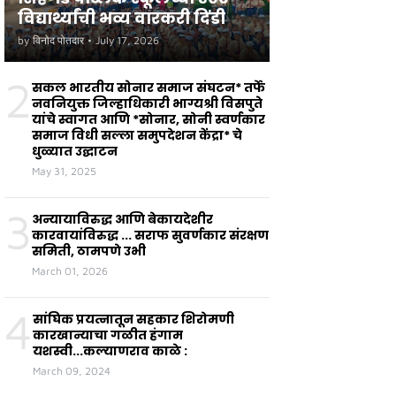
विद्यार्थ्यांची भव्य वारकरी दिंडी
by
विनोद पोतदार
•
July 17, 2026
2
सकल भारतीय सोनार समाज संघटन* तर्फे
नवनियुक्त जिल्हाधिकारी भाग्यश्री विसपुते
यांचे स्वागत आणि *सोनार, सोनी स्वर्णकार
समाज विधी सल्ला समुपदेशन केंद्रा* चे
धुळ्यात उद्घाटन
May 31, 2025
3
अन्यायाविरुद्ध आणि बेकायदेशीर
कारवायांविरुद्ध ... सराफ सुवर्णकार संरक्षण
समिती, ठामपणे उभी
March 01, 2026
4
सांघिक प्रयत्नातून सहकार शिरोमणी
कारखान्याचा गळीत हंगाम
यशस्वी...कल्याणराव काळे :
March 09, 2024