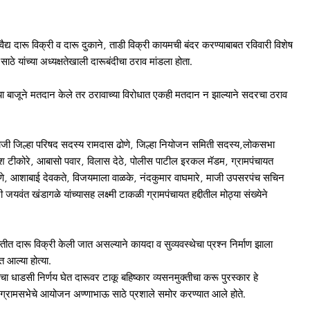
अवैद्य दारू विक्री व दारू दुकाने, ताडी विक्री कायमची बंदर करण्याबाबत रविवारी विशेष
े यांच्या अध्यक्षतेखाली दारूबंदीचा ठराव मांडला होता.
्या बाजूने मतदान केले तर ठरावाच्या विरोधात एकही मतदान न झाल्याने सदरचा ठराव
माजी जिल्हा परिषद सदस्य रामदास ढोणे, जिल्हा नियोजन समिती सदस्य,लोकसभा
सुरेश टीकोरे, आबासो पवार, विलास देठे, पोलीस पाटील इरकल मॅडम, ग्रामपंचायत
नवणे, आशाबाई देवकते, विजयमाला वाळके, नंदकुमार वाघमारे, माजी उपसरपंच सचिन
वंत खंडागळे यांच्यासह लक्ष्मी टाकळी ग्रामपंचायत हद्दीतील मोठ्या संख्येने
यवस्तीत दारू विक्री केली जात असल्याने कायदा व सुव्यवस्थेचा प्रश्न निर्माण झाला
त आल्या होत्या.
ीचा धाडसी निर्णय घेत दारूवर टाकू बहिष्कार व्यसनमुक्तीचा करू पुरस्कार हे
शेष ग्रामसभेचे आयोजन अण्णाभाऊ साठे प्रशाले समोर करण्यात आले होते.