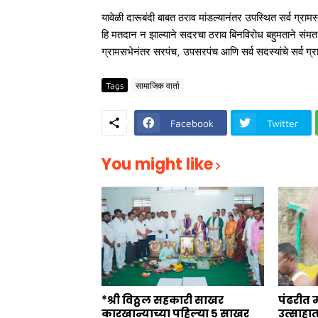
यावेळी दारूबंदी बाबत ठराव मांडल्यानंतर उपस्थित सर्व ग्र
हि मतदान न झाल्याने सदरचा ठराव बिनविरोध बहुमताने संमत
ग्रामसभेनंतर सरपंच, उपसरपंच आणि सर्व सदस्यांचे सर्व ग्र
Tags
सामाजिक वार्ता
Facebook
Twitter
You might like
*श्री विठ्ठल सहकारी साखर
पंढरीत 
कारखान्याच्या पहिल्या ५ साखर
उत्साहा