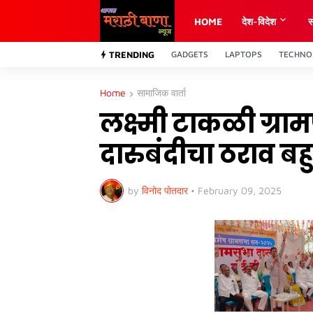
HOME
देश-विदेश
स
TRENDING
GADGETS
LAPTOPS
TECHNO
Home
सामाजिक वार्ता
लक्ष्मी टाकळी ग्रा
दारुबंदीचा ठराव बहु
by
विनोद पोतदार
•
February 09, 2025