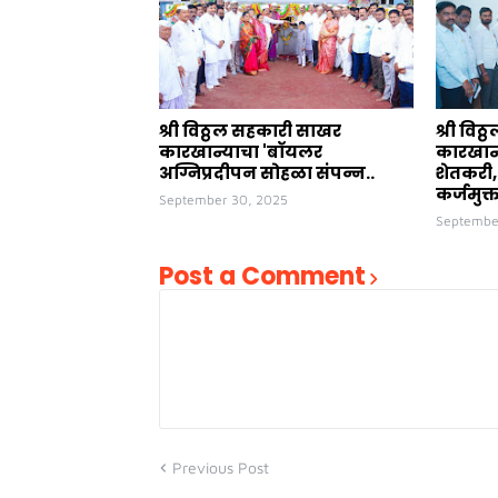
श्री विठ्ठल सहकारी साखर
श्री वि
कारखान्याचा 'बॉयलर
कारखान
अग्निप्रदीपन सोहळा संपन्न..
शेतकरी,
कर्जमुक्
September 30, 2025
Septembe
Post a Comment
Previous Post