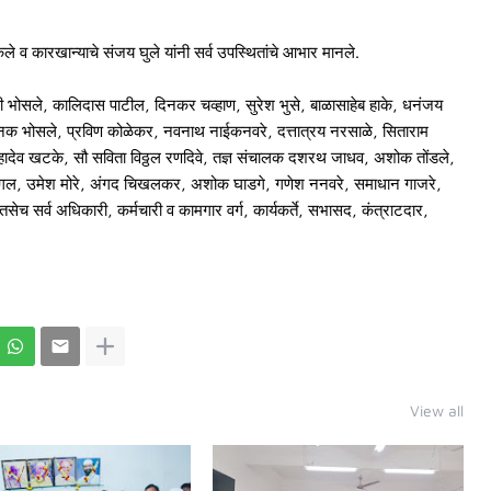
े व कारखान्याचे संजय घुले यांनी सर्व उपस्थितांचे आभार मानले.
जी भोसले, कालिदास पाटील, दिनकर चव्हाण, सुरेश भुसे, बाळासाहेब हाके, धनंजय
जनक भोसले, प्रविण कोळेकर, नवनाथ नाईकनवरे, दत्तात्रय नरसाळे, सिताराम
हादेव खटके, सौ सविता विठ्ठल रणदिवे, तज्ञ संचालक दशरथ जाधव, अशोक तोंडले,
ागल, उमेश मोरे, अंगद चिखलकर, अशोक घाडगे, गणेश ननवरे, समाधान गाजरे,
ेच सर्व अधिकारी, कर्मचारी व कामगार वर्ग, कार्यकर्ते, सभासद, कंत्राटदार,
View all