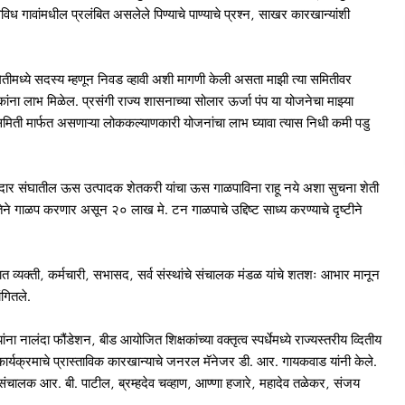
िध गावांमधील प्रलंबित असलेले पिण्याचे पाण्याचे प्रश्न, साखर कारखान्यांशी
मितीमध्ये सदस्य म्हणून निवड व्हावी अशी मागणी केली असता माझी त्या समितीवर
ंना लाभ मिळेल. प्रसंगी राज्य शासनाच्या सोलार ऊर्जा पंप या योजनेचा माझ्या
 समिती मार्फत असणाऱ्या लोककल्याणकारी योजनांचा लाभ घ्यावा त्यास निधी कमी पडु
र संघातील ऊस उत्पादक शेतकरी यांचा ऊस गाळपाविना राहू नये अशा सुचना शेती
ेने गाळप करणार असून २० लाख मे. टन गाळपाचे उद्दिष्ट साध्य करण्याचे दृष्टीने
ञात व्यक्ती, कर्मचारी, सभासद, सर्व संस्थांचे संचालक मंडळ यांचे शतशः आभार मानून
ंगितले.
 नालंदा फौंडेशन, बीड आयोजित शिक्षकांच्या वक्तृत्व स्पर्धेमध्ये राज्यस्तरीय व्दितीय
कार्यक्रमाचे प्रास्ताविक कारखान्याचे जनरल मॅनेजर डी. आर. गायकवाड यांनी केले.
 संचालक आर. बी. पाटील, ब्रम्हदेव चव्हाण, आण्णा हजारे, महादेव तळेकर, संजय