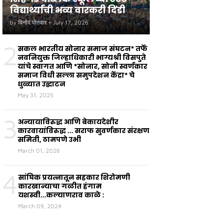
विद्यार्थ्यांची भव्य वारकरी दिंडी
by
विनोद पोतदार
•
July 17, 2026
2
सकल भारतीय सोनार समाज संघटन* तर्फे
नवनियुक्त जिल्हाधिकारी भाग्यश्री विसपुते
यांचे स्वागत आणि *सोनार, सोनी स्वर्णकार
समाज विधी सल्ला समुपदेशन केंद्रा* चे
धुळ्यात उद्घाटन
May 31, 2025
3
अन्यायाविरुद्ध आणि बेकायदेशीर
कारवायांविरुद्ध ... सराफ सुवर्णकार संरक्षण
समिती, ठामपणे उभी
March 01, 2026
4
सांघिक प्रयत्नातून सहकार शिरोमणी
कारखान्याचा गळीत हंगाम
यशस्वी...कल्याणराव काळे :
March 09, 2024