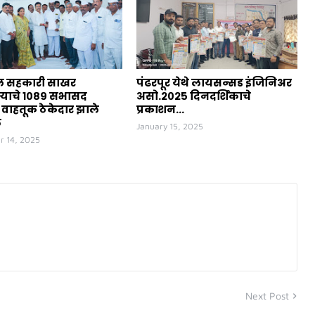
ठ्ठल सहकारी साखर
पंढरपूर येथे लायसन्सड इंजिनिअर
्याचे १०८९ सभासद
असो.२०२५ दिनदर्शिकाचे
 वाहतूक ठेकेदार झाले
प्रकाशन...
त
January 15, 2025
r 14, 2025
Next Post