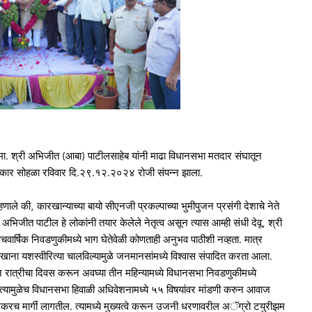
ा. श्री अभिजीत (आबा) पाटीलसाहेब यांनी माढा विधानसभा मतदार संघातून
 सत्कार सोहळा रविवार दि.२९.१२.२०२४ रोजी संपन्न झाला.
ले की, कारखान्याच्या बायो सीएनजी प्रकल्पाच्या भुमीपुजन प्रसंगी देशाचे नेते
िजीत पाटील हे लोकांनी तयार केलेले नेतृत्व असून त्यास आम्ही संधी देवू, श्री
 पंचवार्षिक निवडणुकीमध्ये भाग घेतेवेळी कोणताही अनुभव पाठीशी नव्हता. मात्र
ा यशस्वीरित्या चालविल्यामुळे जनमानसांमध्ये विश्वास संपादित करता आला.
ारून रात्रीचा दिवस करून अवघ्या तीन महिन्यामध्ये विधानसभा निवडणुकीमध्ये
ा. त्यामुळेच विधानसभा हिवाळी अधिवेशनामध्ये ५५ विषयांवर मांडणी करुन आवाज
लवकरच मार्गी लागतील. त्यामध्ये मुख्यत्वे करून उजनी धरणावरील अॅग्रो टयुरीझम