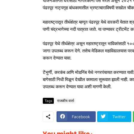
योजनेअंतर्गत घरांसाठी नागरिकांनी पैसे भरले असून २०२१ 
पंढरपूर नाट्यगृह बांधकामातील भ्रष्टाचाराविषयी सखोल चौ
महाराष्ट्रातून तीर्थक्षेत्र म्हणून पंढरपूर येथे वारकरी येता
पाणी चंद्रभागेच्या नदी पात्रात जाते. या पाण्यावर ट्रीटमे
पंढरपूर येथे तीर्थक्षेत्र असून महाराष्ट्रातून भाविकांसाठ
जागा उपलब्ध करून देणे. तसेच मेडिकल महाविद्यालयास परवानगी
करून देण्यात यावा.
टेंभुर्णी, करकंब आणि मोडनिंब येथे नगरपंचायत करण्यात यावी. 
बागेसाठी निधी मिळून देखील कामाला सुरूवात झाली नाही. का
उपलब्ध करून देण्यात यावा अशी मागणी केली.
Tags
राजकीय वार्ता
Facebook
Twitter