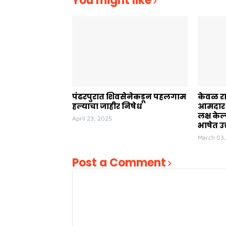
You might like
पंढरपुरात शिवसेनेकडून पहलगाम
केवळ रा
हल्याचा जाहीर निषेध
आमदार प
लक्ष केल
April 23, 2025
भाषेत उत
March 03
Post a Comment