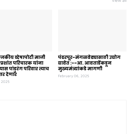
View all
जकीय व्देषापोटी माजी
पंढरपूर-मंगळवेढ्यासाठी उद्योग
्रशांत परिचारक यांना
द्यावेत :--आ. आवताडेंकडून
्यास पांडुरंग परिवार त्याच
मुख्यमंत्र्यांकडे मागणी
्तर देणार
February 06, 2025
, 2025