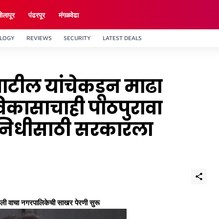
ाेलापूर
पंढरपूर
मंगळवेढा
LOGY
REVIEWS
SECURITY
LATEST DEALS
टील यांचेकडून माढा
विकासाचाही पाठपुरावा
निधीसाठी सरकारला
डली वाचा नगरपालिकेची साखर पेरणी सुरू