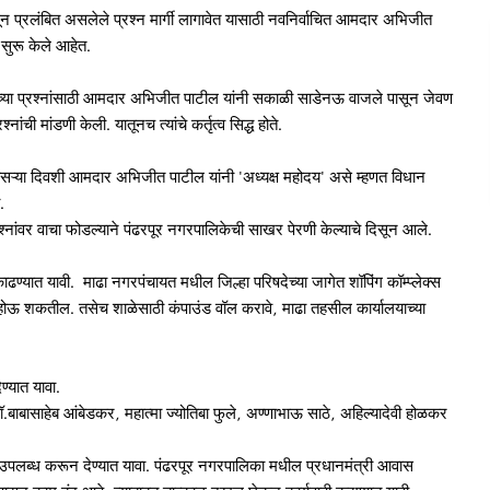
न प्रलंबित असलेले प्रश्न मार्गी लागावेत यासाठी नवनिर्वाचित आमदार अभिजीत
 सुरू केले आहेत.
नतेच्या प्रश्नांसाठी आमदार अभिजीत पाटील यांनी सकाळी साडेनऊ वाजले पासून जेवण
ची मांडणी केली. यातूनच त्यांचे कर्तृत्व सिद्ध होते.
सऱ्या दिवशी आमदार अभिजीत पाटील यांनी 'अध्यक्ष महोदय' असे म्हणत विधान
ी.
रश्नांवर वाचा फोडल्याने पंढरपूर नगरपालिकेची साखर पेरणी केल्याचे दिसून आले.
 काढण्यात यावी. माढा नगरपंचायत मधील जिल्हा परिषदेच्या जागेत शॉपिंग कॉम्प्लेक्स
होऊ शकतील. तसेच शाळेसाठी कंपाउंड वॉल करावे, माढा तहसील कार्यालयाच्या
ण्यात यावा.
ॉ.बाबासाहेब आंबेडकर, महात्मा ज्योतिबा फुले, अण्णाभाऊ साठे, अहिल्यादेवी होळकर
 निधी उपलब्ध करून देण्यात यावा. पंढरपूर नगरपालिका मधील प्रधानमंत्री आवास