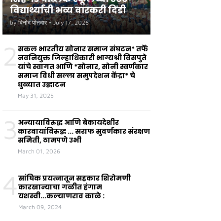
विद्यार्थ्यांची भव्य वारकरी दिंडी
by
विनोद पोतदार
•
July 17, 2026
2
सकल भारतीय सोनार समाज संघटन* तर्फे
नवनियुक्त जिल्हाधिकारी भाग्यश्री विसपुते
यांचे स्वागत आणि *सोनार, सोनी स्वर्णकार
समाज विधी सल्ला समुपदेशन केंद्रा* चे
धुळ्यात उद्घाटन
May 31, 2025
3
अन्यायाविरुद्ध आणि बेकायदेशीर
कारवायांविरुद्ध ... सराफ सुवर्णकार संरक्षण
समिती, ठामपणे उभी
March 01, 2026
4
सांघिक प्रयत्नातून सहकार शिरोमणी
कारखान्याचा गळीत हंगाम
यशस्वी...कल्याणराव काळे :
March 09, 2024