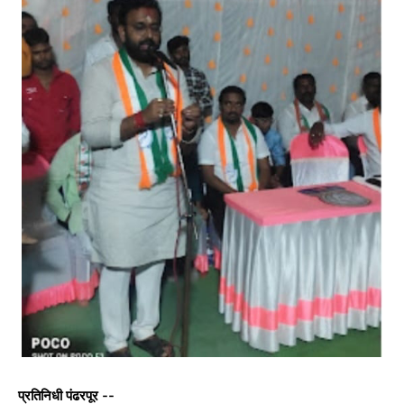
प्रतिनिधी पंढरपूर --