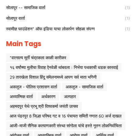
सोलापूर -- सामाजिक वार्ता
(1)
सोलापूर वार्ता
(1)
स्वामीज्ञ फाउंडेशन* ऑफ इंडिया याचा लोकार्पण सोहळा संपन्न
(1)
Main Tags
*वात्सल्य मूर्ती चंद्रकला काकी कारीकर
१६ वर्षांच्या मुलीचा विवाह ऐनवेळी थांबवला : निर्भया पथकाची धडक कारवाई
29 तारखेला विशाल हिंदू संमेलनामध्ये आपण सर्व माता भगिनी
अकलूज - पोलिस प्रशासन वार्ता
अकलूज - सामाजिक वार्ता
अध्यात्मिक वार्ता
अर्थकारण
अल्पहार
अहमदपूर येथे प्रभू श्री विश्वकर्मा जयंती उत्सव
आज पंढरपूर 8 जिल्हा परिषद गट व 16 पंचायत समिती गणात 60 अर्ज दाखल
आजी-माजी सैनिक कल्याणकारी संस्था सांगोला यांचे हस्ते नूतन लोकनिर्वाचिता
आंदोलन वार्ता
आध्यात्मिक वार्ता
आरोग्य वार्ता
आर्थिक वार्ता