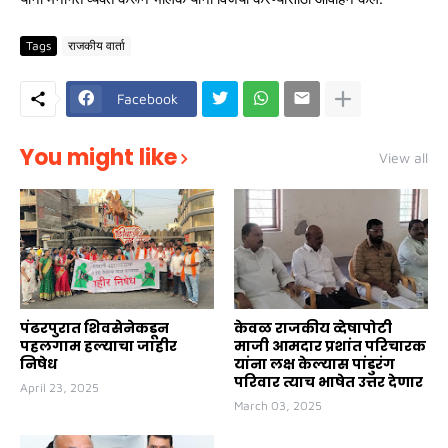
Tags
राजकीय वार्ता
Facebook
You might like
View all
पंढरपुरात शिवसेनेकडून
केवळ राजकीय व्देषापोटी
पहलगाम हल्याचा जाहीर
माजी आमदार प्रशांत परिचारक
निषेध
यांना लक्ष केल्यास पांडुरंग
परिवार त्याच भाषेत उत्तर देणार
April 23, 2025
March 03, 2025