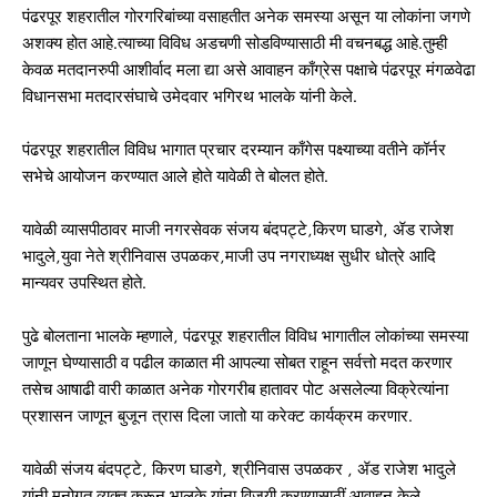
पंढरपूर शहरातील गोरगरिबांच्या वसाहतीत अनेक समस्या असून या लोकांना जगणे
अशक्य होत आहे.त्याच्या विविध अडचणी सोडविण्यासाठी मी वचनबद्ध आहे.तुम्ही
केवळ मतदानरुपी आशीर्वाद मला द्या असे आवाहन काँग्रेस पक्षाचे पंढरपूर मंगळवेढा
विधानसभा मतदारसंघाचे उमेदवार भगिरथ भालके यांनी केले.
पंढरपूर शहरातील विविध भागात प्रचार दरम्यान काँगेस पक्ष्याच्या वतीने कॉर्नर
सभेचे आयोजन करण्यात आले होते यावेळी ते बोलत होते.
यावेळी व्यासपीठावर माजी नगरसेवक संजय बंदपट्टे,किरण घाडगे, ॲड राजेश
भादुले,युवा नेते श्रीनिवास उपळकर,माजी उप नगराध्यक्ष सुधीर धोत्रे आदि
मान्यवर उपस्थित होते.
पुढे बोलताना भालके म्हणाले, पंढरपूर शहरातील विविध भागातील लोकांच्या समस्या
जाणून घेण्यासाठी व पढील काळात मी आपल्या सोबत राहून सर्वत्तो मदत करणार
तसेच आषाढी वारी काळात अनेक गोरगरीब हातावर पोट असलेल्या विक्रेत्यांना
प्रशासन जाणून बुजून त्रास दिला जातो या करेक्ट कार्यक्रम करणार.
यावेळी संजय बंदपट्टे, किरण घाडगे, श्रीनिवास उपळकर , ॲड राजेश भादुले
यांनी मनोगत व्यक्त करून भालके यांना विजयी करण्यासाठीं आवाहन केले.