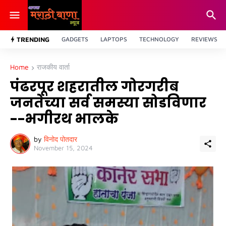
TRENDING
GADGETS
LAPTOPS
TECHNOLOGY
REVIEWS
Home
राजकीय वार्ता
पंढरपूर शहरातील गोरगरीब
जनतेच्या सर्व समस्या सोडविणार
--भगीरथ भालके
by
विनोद पोतदार
November 15, 2024