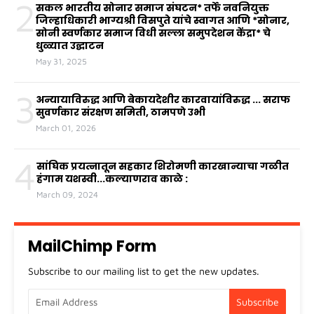
2
सकल भारतीय सोनार समाज संघटन* तर्फे नवनियुक्त
जिल्हाधिकारी भाग्यश्री विसपुते यांचे स्वागत आणि *सोनार,
सोनी स्वर्णकार समाज विधी सल्ला समुपदेशन केंद्रा* चे
धुळ्यात उद्घाटन
May 31, 2025
3
अन्यायाविरुद्ध आणि बेकायदेशीर कारवायांविरुद्ध ... सराफ
सुवर्णकार संरक्षण समिती, ठामपणे उभी
March 01, 2026
4
सांघिक प्रयत्नातून सहकार शिरोमणी कारखान्याचा गळीत
हंगाम यशस्वी...कल्याणराव काळे :
March 09, 2024
MailChimp Form
Subscribe to our mailing list to get the new updates.