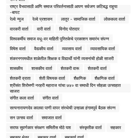
राष्ट्र वैभवासाठी आणि समाज परिवर्तनासाठी आपण सर्वजण कटिबद्ध राहूया
-बापट
रेल्वे न्युज
रेल्वे प्रशासन
लातूर - सामाजिक वार्ता
लोककला वार्ता
वारकरी वार्ता
वारी वार्ता
विनोद पोतदार
विश्वकर्मीय समाज वधू-वर माहिती पुस्तिकेचे प्रकाशन समारंभ संपन्न
विषेश वार्ता
वैद्यकीय वार्ता
व्यवसाय वार्ता
व्यावसायिक वार्ता
शंकरनगरमधील शाळेतील शिक्षक व विद्यार्थी यांनी व्यसनांची होळी साजरी
शासकीय
शासकीय वार्ता
शेतकरी वारू
शेतकरी वार्ता
शेतकरी व्राता
शेती विषयक वार्ता
शैक्षणिक
शैक्षणिक वार्ता
श्रीसंत शिरोमणी नरहरी महाराज यांचा ७४० वा समाधी दिन सोहळा उत्साहात
साजरा
संगीत कला वार्ता
संगीत वार्ता
सत्यनारायणदेव कालवा पाणी वापर संस्थेची उन्हाळा हंगामपूर्व बैठक संपन्न
सन उत्सव वार्ता
समाजात वार्ता
सराफ सुवर्णकार संरक्षण समितीस मोठे यश
संस्कृतीक वार्ता
सहकार
सहकार क्षेत्र
सहकार वार्ता
सहकार्य वार्ता