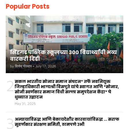
Popular Posts
सिंहगड पब्लिक स्कूलच्या ३०० विद्यार्थ्यांची भव्य
वारकरी दिंडी
by
विनोद पोतदार
•
July 17, 2026
2
सकल भारतीय सोनार समाज संघटन* तर्फे नवनियुक्त
जिल्हाधिकारी भाग्यश्री विसपुते यांचे स्वागत आणि *सोनार,
सोनी स्वर्णकार समाज विधी सल्ला समुपदेशन केंद्रा* चे
धुळ्यात उद्घाटन
May 31, 2025
3
अन्यायाविरुद्ध आणि बेकायदेशीर कारवायांविरुद्ध ... सराफ
सुवर्णकार संरक्षण समिती, ठामपणे उभी