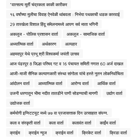
*वात्सल्य मूर्ती चंद्रकला काकी कारीकर
१६ वर्षांच्या मुलीचा विवाह ऐनवेळी थांबवला : निर्भया पथकाची धडक कारवाई
29 तारखेला विशाल हिंदू संमेलनामध्ये आपण सर्व माता भगिनी
अकलूज - पोलिस प्रशासन वार्ता
अकलूज - सामाजिक वार्ता
अध्यात्मिक वार्ता
अर्थकारण
अल्पहार
अहमदपूर येथे प्रभू श्री विश्वकर्मा जयंती उत्सव
आज पंढरपूर 8 जिल्हा परिषद गट व 16 पंचायत समिती गणात 60 अर्ज दाखल
आजी-माजी सैनिक कल्याणकारी संस्था सांगोला यांचे हस्ते नूतन लोकनिर्वाचिता
आंदोलन वार्ता
आध्यात्मिक वार्ता
आरोग्य वार्ता
आर्थिक वार्ता
उजनी धरणातून भीमा नदीत तातडीने पाणी सोडण्याची मागणी
उद्योग वार्ता
उद्योजक वार्ता
कर्मयोगी इन्स्टिटयूट मध्ये ७७ वा प्रजासत्ताक दिन उत्साहात संपन्न.
कला व संस्कृती वार्ता
कला वार्ता
कलावंत वार्ता
कार्ईम वार्ता
क्राईम
क्राईम न्यूज
क्राईम वार्ता
क्रिकेट वार्ता
क्रिडा वार्ता