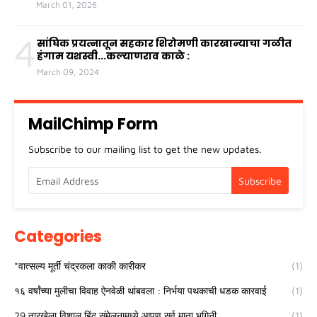
March 01, 2026
4
सांघिक प्रयत्नातून सहकार शिरोमणी कारखान्याचा गळीत
हंगाम यशस्वी...कल्याणराव काळे :
March 09, 2024
MailChimp Form
Subscribe to our mailing list to get the new updates.
Categories
*वात्सल्य मूर्ती चंद्रकला काकी कारीकर
(1)
१६ वर्षांच्या मुलीचा विवाह ऐनवेळी थांबवला : निर्भया पथकाची धडक कारवाई
(1)
29 तारखेला विशाल हिंदू संमेलनामध्ये आपण सर्व माता भगिनी
(1)