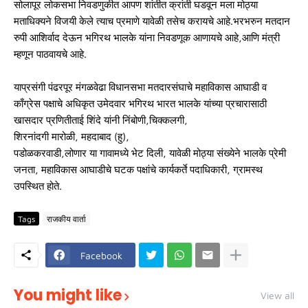
सोलापूर लोकसभा निवडणुकीत आपण शांतीत क्रांती घडवून मला मोठ्या
मताधिक्यने विजयी केले त्याच प्रमाणे यावेळी तसेच करायचे आहे.भरभरुन मतदान
रुपी आशिर्वाद देऊन भगिरथ भालके यांना निवडणूक आणायचे आहे,आणि मंत्री
म्हणून पाठवायचे आहे.
याप्रसंगी पंढरपूर मंगळवेढा विधानसभा मतदारसंघाचे महाविकास आघाडी व
काँग्रेस पक्षाचे अधिकृत उमेदवार भगिरथ भारत भालके यांच्या प्रचारासाठी
खासदार प्रणितीताई शिंदे यांनी निंबोणी,चिक्कलगी,
शिरनांदगी मारोळी, महदाबाद (हु),
पडोळकरवाडी,लोणार या गावामध्ये भेट दिली, यावेळी मोठ्या संख्येने भालके प्रेमी
जनता, महाविकास आघाडीचे घटक पक्षांचे कार्यकर्ते पदाधिकारी, ग्रामस्थ
उपस्थित होते.
Tags
राजकीय वार्ता
Facebook
You might like
View all