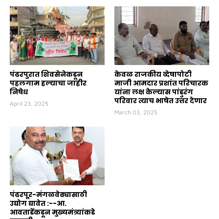
पंढरपुरात शिवसेनेकडून
केवळ राजकीय व्देषापोटी
पहलगाम हल्याचा जाहीर
माजी आमदार प्रशांत परिचारक
निषेध
यांना लक्ष केल्यास पांडुरंग
परिवार त्याच भाषेत उत्तर देणार
April 23, 2025
March 03, 2025
पंढरपूर-मंगळवेढ्यासाठी
उद्योग द्यावेत :--आ.
आवताडेंकडून मुख्यमंत्र्यांकडे