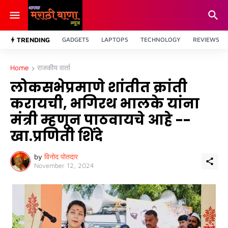
TRENDING
GADGETS
LAPTOPS
TECHNOLOGY
REVIEWS
Home
राजकीय वार्ता
लोकसभेप्रमाणे शांतीत क्रांती
करायची, भगिरथ भालके यांना
मंत्री म्हणून पाठवायचे आहे --
खा.प्रणिती शिंदे
by
विनोद पोतदार
November 12, 2024