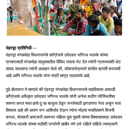
पंढरपूर प्रतिनिधी --
पंढरपूर मंगळवेढा विधानसभेचे काॅग्रेसचे उमेदवार भगिरथ भालके यांच्या
प्रचारासाठी मंगळवेढा तालुक्यातील विविध गावास भेट देत त्यांनी ग्रामस्थांशी थेट
संवाद साधताना त्यांनी आवाहन केले की, लोकसभेप्रमाणे शांतीत क्रांती करायची
आहे आणि भगिरथ भालके यांना मंत्री म्हणून पाठवायचे आहे.
पुढे बोलताना ते म्हणाले की पंढरपूर मंगळवेढा विधानसभाचे महाविकास आघाडी
काँग्रेसचे अधिकृत उमेदवार भगिरथ भालके यांनी अनेक कठीण परिस्थितीचा
सामना करत स्वतःहाचे दुःख बाजुला ठेवून जनतेसाठी झगडणारा नेता असुन मला
विश्वास आहे की आपण जन आशिर्वाद देऊन त्यांना मोठ्या मताधिक्यने विजयी
कराल, शेतकरी कष्टकरी कामगार महिला युवा युवती यांच्या विश्वासापात्र उमेदवार
भगिरथ भालके यांच्या पाठीशी जनतेनी खंबीर पणे उभे राहिले पाहिजे.ज्याप्रमाणे