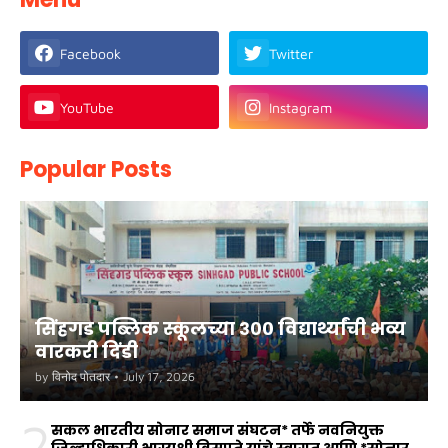
Facebook
Twitter
YouTube
Instagram
Popular Posts
सिंहगड पब्लिक स्कूलच्या ३०० विद्यार्थ्यांची भव्य
वारकरी दिंडी
by
विनोद पोतदार
•
July 17, 2026
2
सकल भारतीय सोनार समाज संघटन* तर्फे नवनियुक्त