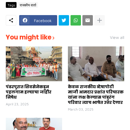
Tags
राजकीय वार्ता
Facebook
You might like
View all
पंढरपुरात शिवसेनेकडून
केवळ राजकीय व्देषापोटी
पहलगाम हल्याचा जाहीर
माजी आमदार प्रशांत परिचारक
निषेध
यांना लक्ष केल्यास पांडुरंग
परिवार त्याच भाषेत उत्तर देणार
April 23, 2025
March 03, 2025