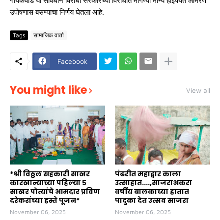
गायकवाड या संविधान विरोधी सरकारच्या विरोधात मागण्या मान्य होईपर्यंत आमरण
उपोषणास बसण्याचा निर्णय घेतला आहे.
Tags
सामाजिक वार्ता
Facebook
You might like
View all
*श्री विठ्ठल सहकारी साखर
पंढरीत महाद्वार काला
कारखान्याच्या पहिल्या ५
उत्साहात....,साजराअकरा
साखर पोत्यांचे आमदार प्रविण
वर्षीय बालकाच्या हातात
दरेकरांच्या हस्ते पूजन*
पादुका देत उत्सव साजरा
November 06, 2025
November 06, 2025