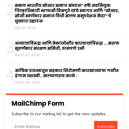
2
सकल भारतीय सोनार समाज संघटन* तर्फे नवनियुक्त
जिल्हाधिकारी भाग्यश्री विसपुते यांचे स्वागत आणि *सोनार,
सोनी स्वर्णकार समाज विधी सल्ला समुपदेशन केंद्रा* चे
धुळ्यात उद्घाटन
May 31, 2025
3
अन्यायाविरुद्ध आणि बेकायदेशीर कारवायांविरुद्ध ... सराफ
सुवर्णकार संरक्षण समिती, ठामपणे उभी
March 01, 2026
4
सांघिक प्रयत्नातून सहकार शिरोमणी कारखान्याचा गळीत
हंगाम यशस्वी...कल्याणराव काळे :
March 09, 2024
MailChimp Form
Subscribe to our mailing list to get the new updates.