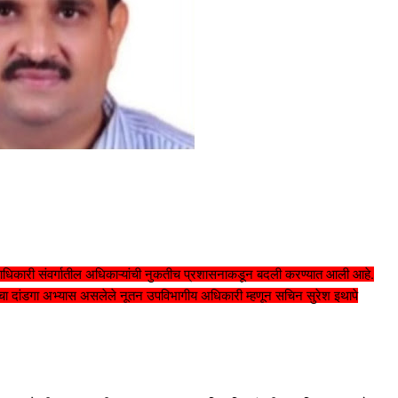
ाधिकारी संवर्गातील अधिकाऱ्यांची नुकतीच प्रशासनाकडून बदली करण्यात आली आहे.
सनाचा दांडगा अभ्यास असलेले नूतन उपविभागीय अधिकारी म्हणून सचिन सुरेश इथापे