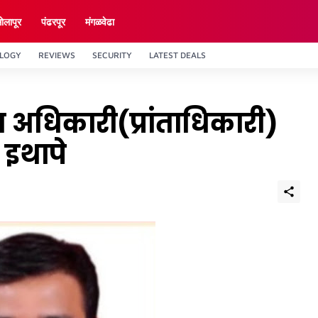
ाेलापूर
पंढरपूर
मंगळवेढा
LOGY
REVIEWS
SECURITY
LATEST DEALS
 अधिकारी(प्रांताधिकारी)
 इथापे