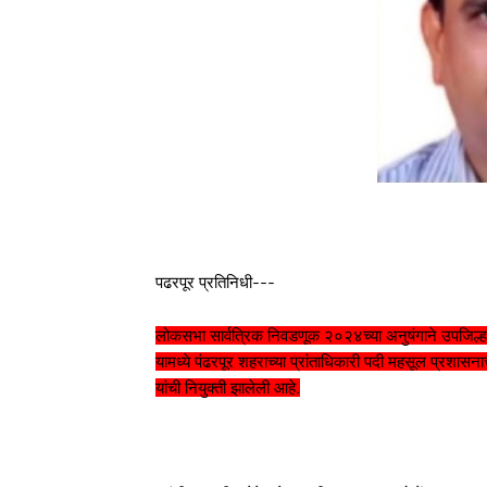
पढरपूर प्रतिनिधी---
लोकसभा सार्वत्रिक निवडणूक २०२४च्या अनुषंगाने उपजिल्ह
यामध्ये पंढरपूर शहराच्या प्रांताधिकारी पदी महसूल प्रशा
यांची नियुक्ती झालेली आहे.