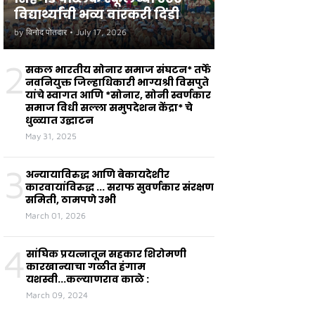
विद्यार्थ्यांची भव्य वारकरी दिंडी
by
विनोद पोतदार
•
July 17, 2026
2
सकल भारतीय सोनार समाज संघटन* तर्फे
नवनियुक्त जिल्हाधिकारी भाग्यश्री विसपुते
यांचे स्वागत आणि *सोनार, सोनी स्वर्णकार
समाज विधी सल्ला समुपदेशन केंद्रा* चे
धुळ्यात उद्घाटन
May 31, 2025
3
अन्यायाविरुद्ध आणि बेकायदेशीर
कारवायांविरुद्ध ... सराफ सुवर्णकार संरक्षण
समिती, ठामपणे उभी
March 01, 2026
4
सांघिक प्रयत्नातून सहकार शिरोमणी
कारखान्याचा गळीत हंगाम
यशस्वी...कल्याणराव काळे :
March 09, 2024