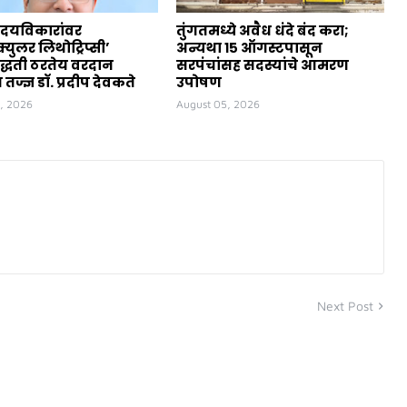
ृदयविकारांवर
तुंगतमध्ये अवैध धंदे बंद करा;
ॅस्क्युलर लिथोट्रिप्सी’
अन्यथा १५ ऑगस्टपासून
्धती ठरतेय वरदान
सरपंचांसह सदस्यांचे आमरण
तज्ज्ञ डॉ. प्रदीप देवकते
उपोषण
, 2026
August 05, 2026
Next Post