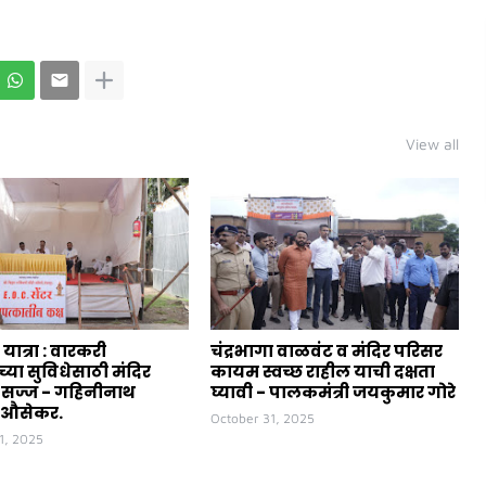
View all
 यात्रा : वारकरी
चंद्रभागा वाळवंट व मंदिर परिसर
च्या सुविधेसाठी मंदिर
कायम स्वच्छ राहील याची दक्षता
 सज्ज - गहिनीनाथ
घ्यावी - पालकमंत्री जयकुमार गोरे
 औसेकर.
October 31, 2025
1, 2025