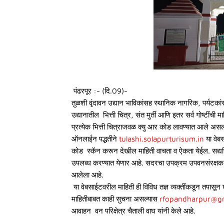
पंढरपूर :- (दि.09)-
तुळशी वृंदावन उद्यान भाविकांसह स्थानिक नागरिक, पर्यटक
उद्यानातील भित्ती चित्र, संत मुर्ती आणि इतर सर्व गोष्टींच
प्रत्येक भित्ती चित्राजवळ क्यु आर कोड लावण्यात आले असल्या
ऑनलाईन पद्धतीने
tulashi.solapurturisum.in
या वेब
कोड स्कॅन करून देखील माहिती वाचता व ऐकता येईल. सद्यस्थ
उपलब्ध करण्यात येणार आहे. सदरचा उपक्रम उपवनसंरक्षक धैर
आलेला आहे.
या वेबसाईटवरील माहिती ही विविध तज्ञ व्यक्तींकडून तपास
माहितीबाबत काही सुचना असल्यास
rfopandharpur@g
आवाहन वन परिक्षेत्र चैताली वाघ यांनी केले आहे.