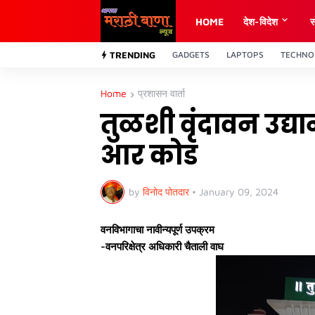
HOME
देश-विदेश
स
TRENDING
GADGETS
LAPTOPS
TECHNO
Home
प्रशासन वार्ता
तुळशी वृंदावन उद्य
आर कोड
by
विनोद पोतदार
•
January 09, 2024
वनविभागाचा नावीन्यपूर्ण उपक्रम
-वनपरिक्षेत्र अधिकारी चैताली वाघ