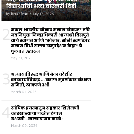
विद्यार्थ्यांची भव्य वारकरी दिंडी
by
विनोद पोतदार
•
July 17, 2026
2
सकल भारतीय सोनार समाज संघटन* तर्फे
नवनियुक्त जिल्हाधिकारी भाग्यश्री विसपुते
यांचे स्वागत आणि *सोनार, सोनी स्वर्णकार
समाज विधी सल्ला समुपदेशन केंद्रा* चे
धुळ्यात उद्घाटन
May 31, 2025
3
अन्यायाविरुद्ध आणि बेकायदेशीर
कारवायांविरुद्ध ... सराफ सुवर्णकार संरक्षण
समिती, ठामपणे उभी
March 01, 2026
4
सांघिक प्रयत्नातून सहकार शिरोमणी
कारखान्याचा गळीत हंगाम
यशस्वी...कल्याणराव काळे :
March 09, 2024