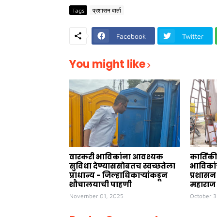
Tags
प्रशासन वार्ता
Facebook
Twitter
You might like
वारकरी भाविकांना आवश्यक
कार्तिकी
सुविधा देण्याससोबतच स्वच्छतेला
भाविकां
प्राधान्य - जिल्हाधिकाऱ्यांकडून
प्रशासन
शौचालयाची पाहणी
महाराज
November 01, 2025
October 3