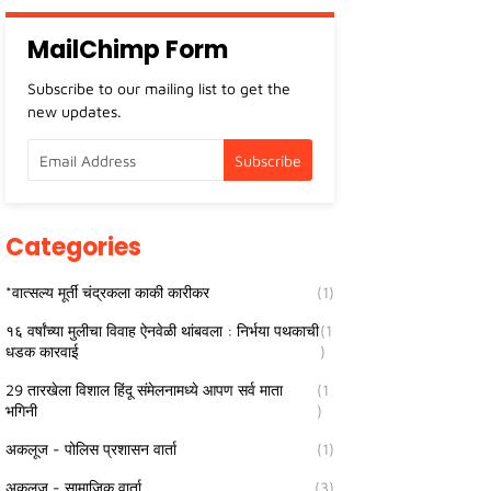
MailChimp Form
Subscribe to our mailing list to get the
new updates.
Categories
*वात्सल्य मूर्ती चंद्रकला काकी कारीकर
(1)
१६ वर्षांच्या मुलीचा विवाह ऐनवेळी थांबवला : निर्भया पथकाची
(1
धडक कारवाई
)
29 तारखेला विशाल हिंदू संमेलनामध्ये आपण सर्व माता
(1
भगिनी
)
अकलूज - पोलिस प्रशासन वार्ता
(1)
अकलूज - सामाजिक वार्ता
(3)