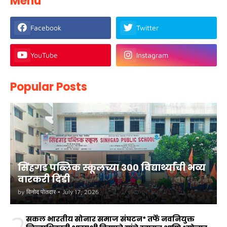
Menu
Facebook
Twitter
YouTube
Instagram
Popular Posts
सिंहगड पब्लिक स्कूलच्या ३०० विद्यार्थ्यांची भव्य
वारकरी दिंडी
by
विनोद पोतदार
•
July 17, 2026
2
सकल भारतीय सोनार समाज संघटन* तर्फे नवनियुक्त