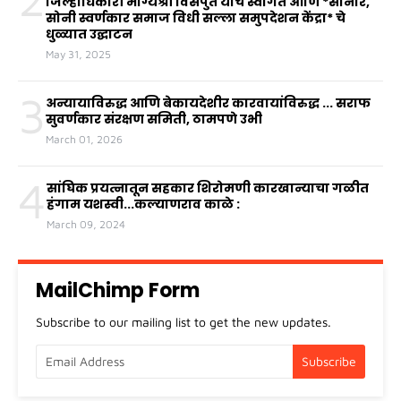
जिल्हाधिकारी भाग्यश्री विसपुते यांचे स्वागत आणि *सोनार,
सोनी स्वर्णकार समाज विधी सल्ला समुपदेशन केंद्रा* चे
धुळ्यात उद्घाटन
May 31, 2025
3
अन्यायाविरुद्ध आणि बेकायदेशीर कारवायांविरुद्ध ... सराफ
सुवर्णकार संरक्षण समिती, ठामपणे उभी
March 01, 2026
4
सांघिक प्रयत्नातून सहकार शिरोमणी कारखान्याचा गळीत
हंगाम यशस्वी...कल्याणराव काळे :
March 09, 2024
MailChimp Form
Subscribe to our mailing list to get the new updates.