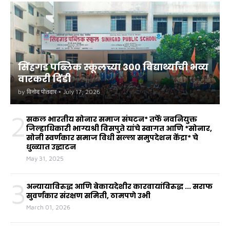
सिंहगड पब्लिक स्कूलच्या ३०० विद्यार्थ्यांची भव्य
वारकरी दिंडी
by
विनोद पोतदार
•
July 17, 2026
2
सकल भारतीय सोनार समाज संघटन* तर्फे नवनियुक्त
जिल्हाधिकारी भाग्यश्री विसपुते यांचे स्वागत आणि *सोनार,
सोनी स्वर्णकार समाज विधी सल्ला समुपदेशन केंद्रा* चे
धुळ्यात उद्घाटन
May 31, 2025
3
अन्यायाविरुद्ध आणि बेकायदेशीर कारवायांविरुद्ध ... सराफ
सुवर्णकार संरक्षण समिती, ठामपणे उभी
March 01, 2026