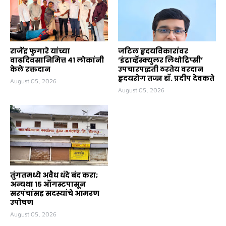
राजेंद्र फुगारे यांच्या
जटिल हृदयविकारांवर
वाढदिवसानिमित्त ४१ लोकांनी
’इंट्राव्हॅस्क्युलर लिथोट्रिप्सी’
केले रक्तदान
उपचारपद्धती ठरतेय वरदान
हृदयरोग तज्ज्ञ डॉ. प्रदीप देवकते
August 05, 2026
August 05, 2026
तुंगतमध्ये अवैध धंदे बंद करा;
अन्यथा १५ ऑगस्टपासून
सरपंचांसह सदस्यांचे आमरण
उपोषण
August 05, 2026