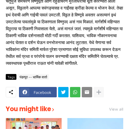
चतुर्भुज समचरण विष्णुमूर्ती आणि देहुडाचरण मुरलीधराची मू्र्ती कोरण्यात आली
असून, विठ्ठलाने आपल्या सवंगड्यासह व गाईंसह क्रीडा केल्या व भोजन केलं. तेव्हा
इथं देवाची आणि गाईची पावलं उमटली. विठ्ठल हे विष्णूचे अवतार असल्यानं इथं
उमटलेल्या पावलांमुळे या ठिकाणाला विष्णुपद असं नाव मिळालं. मार्गशीर्ष महिन्यात
विठुराया या ठिकाणी निवासाला येतो, असं मानलं जातं. त्यामुळे मार्गशीर्ष महिन्यात या
ठिकाणी भाविक दर्शनासाठी मोठी गर्दी करतात. याशिवाय, भाविक नौकानयनाचा
आनंद घेतात व दर्शन घेऊन वनभोजनाचा आनंद लुटतात. येथे येणाऱ्या सर्व
भाविकांना मंदिर समिती मार्फत पुरेशा प्रमाणात सोई सुविधा उपलब्ध करून देऊन
तेथील सर्व प्रथा व परंपरेचे पालन करण्याची दक्षता मंदिर समितीने घेतल्याचे प्र.
व्यवस्थापक पृथ्वीराज राऊत यांनी यावेळी सांगीतले.
Tags
पंढरपूर -- धार्मिक वार्ता
Facebook
You might like
View all