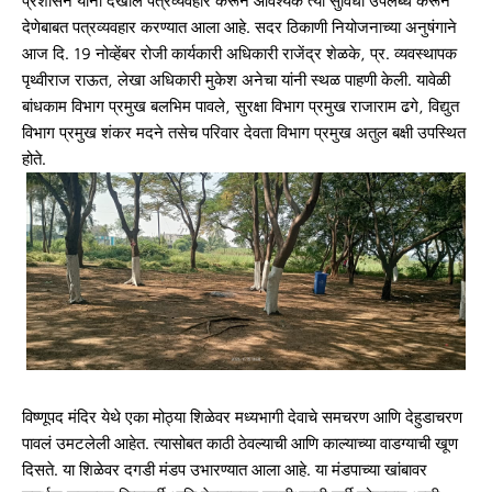
प्रशासन यांना देखील पत्रव्यवहार करून आवश्यक त्या सुविधा उपलब्ध करून
देणेबाबत पत्रव्यवहार करण्यात आला आहे. सदर ठिकाणी नियोजनाच्या अनुषंगाने
आज दि. 19 नोव्हेंबर रोजी कार्यकारी अधिकारी राजेंद्र शेळके, प्र. व्यवस्थापक
पृथ्वीराज राऊत, लेखा अधिकारी मुकेश अनेचा यांनी स्थळ पाहणी केली. यावेळी
बांधकाम विभाग प्रमुख बलभिम पावले, सुरक्षा विभाग प्रमुख राजाराम ढगे, विद्युत
विभाग प्रमुख शंकर मदने तसेच परिवार देवता विभाग प्रमुख अतुल बक्षी उपस्थित
होते.
विष्णूपद मंदिर येथे एका मोठ्या शिळेवर मध्यभागी देवाचे समचरण आणि देहुडाचरण
पावलं उमटलेली आहेत. त्यासोबत काठी ठेवल्याची आणि काल्याच्या वाडग्याची खूण
दिसते. या शिळेवर दगडी मंडप उभारण्यात आला आहे. या मंडपाच्या खांबावर