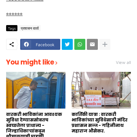
००००००
Tags
प्रशासन वार्ता
Facebook
You might like
View all
वारकरी भाविकांना आवश्यक
कार्तिकी यात्रा : वारकरी
सुविधा देण्याससोबतच
भाविकांच्या सुविधेसाठी मंदिर
स्वच्छतेला प्राधान्य -
प्रशासन सज्ज - गहिनीनाथ
जिल्हाधिकाऱ्यांकडून
महाराज औसेकर.
शौचालयाची पाहणी