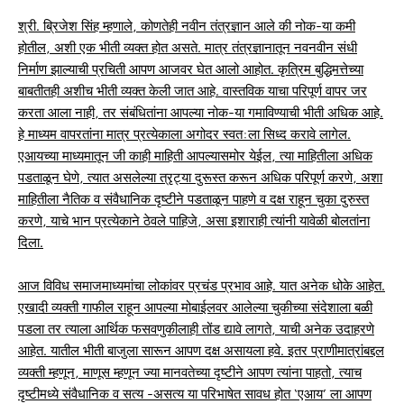
श्री. ब्रिजेश सिंह म्हणाले, कोणतेही नवीन तंत्रज्ञान आले की नोक-या कमी
होतील, अशी एक भीती व्यक्त होत असते. मात्र तंत्रज्ञानातून नवनवीन संधी
निर्माण झाल्याची प्रचिती आपण आजवर घेत आलो आहोत. कृत्रिम बुद्धिमत्तेच्या
बाबतीतही अशीच भीती व्यक्त केली जात आहे. वास्तविक याचा परिपूर्ण वापर जर
करता आला नाही, तर संबंधितांना आपल्या नोक-या गमाविण्याची भीती अधिक आहे.
हे माध्यम वापरतांना मात्र प्रत्येकाला अगोदर स्वत:ला सिध्द करावे लागेल.
एआयच्या माध्यमातून जी काही माहिती आपल्यासमोर येईल, त्या माहितीला अधिक
पडताळून घेणे, त्यात असलेल्या त्रृट्या दुरूस्त करून अधिक परिपूर्ण करणे, अशा
माहितीला नैतिक व संवैधानिक दृष्टीने पडताळून पाहणे व दक्ष राहून चुका दुरुस्त
करणे, याचे भान प्रत्येकाने ठेवले पाहिजे, असा इशाराही त्यांनी यावेळी बोलतांना
दिला.
आज विविध समाजमाध्यमांचा लोकांवर प्रचंड प्रभाव आहे. यात अनेक धोके आहेत.
एखादी व्यक्ती गाफील राहून आपल्या मोबाईलवर आलेल्या चुकीच्या संदेशाला बळी
पडला तर त्याला आर्थिक फसवणुकीलाही तोंड द्यावे लागते, याची अनेक उदाहरणे
आहेत. यातील भीती बाजुला सारून आपण दक्ष असायला हवे. इतर प्राणीमात्रांबद्दल
व्यक्ती म्हणून, माणूस म्हणून ज्या मानवतेच्या दृष्टीने आपण त्यांना पाहतो, त्याच
दृष्टीमध्ये संवैधानिक व सत्य -असत्य या परिभाषेत सावध होत ‘एआय’ ला आपण