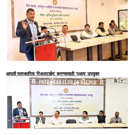
आपली पत्रकारिता ‘रिअलटाईम’ करण्यासाठी ‘एआय’ उपयुक्त