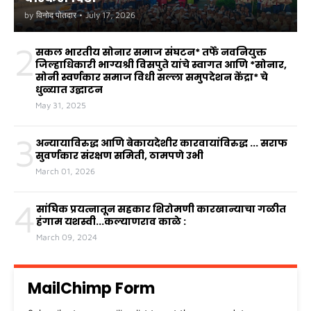
by
विनोद पोतदार
•
July 17, 2026
2
सकल भारतीय सोनार समाज संघटन* तर्फे नवनियुक्त
जिल्हाधिकारी भाग्यश्री विसपुते यांचे स्वागत आणि *सोनार,
सोनी स्वर्णकार समाज विधी सल्ला समुपदेशन केंद्रा* चे
धुळ्यात उद्घाटन
May 31, 2025
3
अन्यायाविरुद्ध आणि बेकायदेशीर कारवायांविरुद्ध ... सराफ
सुवर्णकार संरक्षण समिती, ठामपणे उभी
March 01, 2026
4
सांघिक प्रयत्नातून सहकार शिरोमणी कारखान्याचा गळीत
हंगाम यशस्वी...कल्याणराव काळे :
March 09, 2024
MailChimp Form