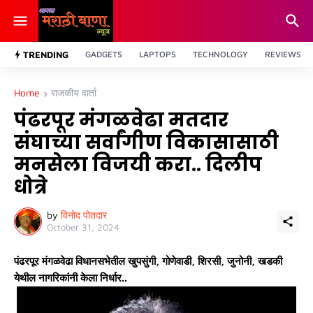
TRENDING
GADGETS
LAPTOPS
TECHNOLOGY
REVIEWS
Home
राजकीय वार्ता
पंढरपूर मंगळवेढा मतदार
संघाच्या सर्वांगीण विकासासाठी
मनसेला विजयी करा.. दिलीप
धोत्रे
by
विनोद पोतदार
October 31, 2024
पंढरपूर मंगळवेढा विधानसभेतील खुपसुंगी, गोणेवाडी, शिरसी, जुनोनी, खडकी
येथील नागरिकांनी केला निर्धार..