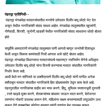
पंढरपूर प्रतिनिधी--
पंढरपूर मंगळवेढा मतदारसंघातील मनसेचे उमेदवार दिलीप बापू धोत्रे भेट देत
असून तेथील नागरिकांशी संवाद साधत आहेत. मंगळवेढा तालुक्यातील खुपसंगी,
गोणेवाडी, शिरशी, जुनोनी,खडकी येथील नागरिकांशी संवाद साधताना धोत्रे बोलत
होते
यापूर्वीचे आमदारांनी मंगळवेढा तालुक्यात पाणी आणतो म्हणून जनतेची दिशाभूल
केली असून विकास कामांसाठी निधी आणला असे खोटे बोलत आहेत.
पंढरपूर-मंगळवेढा विधानसभा मतदारसंघाचे महाराष्ट्र नवनिर्माण सेनेचे अधिकृत
उमेदवार दिलीप बापू धोत्रे यांना विजयी करण्याचा मतदार संघातील नागरिकांनी
निर्धार केला आहे.
आधी केले मग सांगितले या उक्तीप्रमाणे दिलीप बापू धोत्रे यांनी मागील अनेक
वर्षांपासून मतदार संघातील नागरिकांचे हित डोळ्यासमोर ठेवून काम केले आहे.
पंढरपुरातील नागरिकांचा वाढीव कर माफ करणे, हिंदू, मुस्लिम स्मशानभूमी दुरुस्ती
, रस्ते खड्डे मुक्त करणे, शेतकऱ्यांच्या बांधावर जाऊन मदत करणे, बेरोजगार
तरुणांना नोकरी उपलब्ध करून देणे, महिलांना सक्षम बनवण्यासाठी लघुउद्योग उभा
करून देणे याचबरोबर कोरोना काळात त्यांनी रुग्णांना बेड उपलब्ध करून