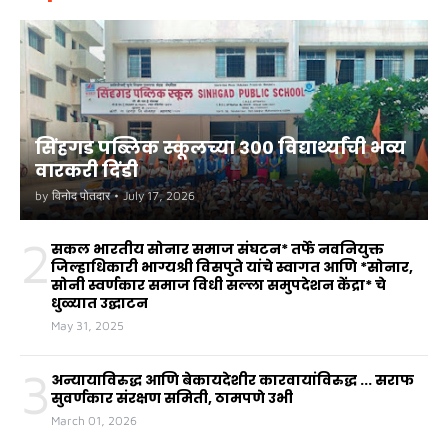
सिंहगड पब्लिक स्कूलच्या ३०० विद्यार्थ्यांची भव्य
वारकरी दिंडी
by
विनोद पोतदार
•
July 17, 2026
2
सकल भारतीय सोनार समाज संघटन* तर्फे नवनियुक्त
जिल्हाधिकारी भाग्यश्री विसपुते यांचे स्वागत आणि *सोनार,
सोनी स्वर्णकार समाज विधी सल्ला समुपदेशन केंद्रा* चे
धुळ्यात उद्घाटन
May 31, 2025
3
अन्यायाविरुद्ध आणि बेकायदेशीर कारवायांविरुद्ध ... सराफ
सुवर्णकार संरक्षण समिती, ठामपणे उभी
March 01, 2026