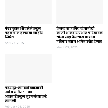
पंढरपुरात शिवसेनेकडून
केवळ राजकीय व्देषापोटी
पहलगाम हल्याचा जाहीर
माजी आमदार प्रशांत परिचारक
निषेध
यांना लक्ष केल्यास पांडुरंग
परिवार त्याच भाषेत उत्तर देणार
April 23, 2025
March 03, 2025
पंढरपूर-मंगळवेढ्यासाठी
उद्योग द्यावेत :--आ.
आवताडेंकडून मुख्यमंत्र्यांकडे
मागणी
February 06, 2025