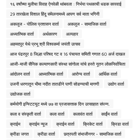
१६ वर्षांच्या मुलीचा विवाह ऐनवेळी थांबवला : निर्भया पथकाची धडक कारवाई
29 तारखेला विशाल हिंदू संमेलनामध्ये आपण सर्व माता भगिनी
अकलूज - पोलिस प्रशासन वार्ता
अकलूज - सामाजिक वार्ता
अध्यात्मिक वार्ता
अर्थकारण
अल्पहार
अहमदपूर येथे प्रभू श्री विश्वकर्मा जयंती उत्सव
आज पंढरपूर 8 जिल्हा परिषद गट व 16 पंचायत समिती गणात 60 अर्ज दाखल
आजी-माजी सैनिक कल्याणकारी संस्था सांगोला यांचे हस्ते नूतन लोकनिर्वाचिता
आंदोलन वार्ता
आध्यात्मिक वार्ता
आरोग्य वार्ता
आर्थिक वार्ता
उजनी धरणातून भीमा नदीत तातडीने पाणी सोडण्याची मागणी
उद्योग वार्ता
उद्योजक वार्ता
कर्मयोगी इन्स्टिटयूट मध्ये ७७ वा प्रजासत्ताक दिन उत्साहात संपन्न.
कला व संस्कृती वार्ता
कला वार्ता
कलावंत वार्ता
कार्ईम वार्ता
क्राईम
क्राईम न्यूज
क्राईम वार्ता
क्रिकेट वार्ता
क्रिडा वार्ता
क्रीडा जगत
क्रीडा वार्ता
छत्रपती संभाजीनगर - सामाजिक वार्ता